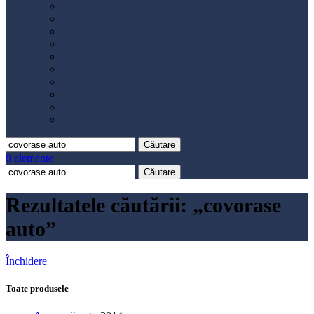
Distribuție
Filtru aer
Filtru combustibil
Filtru polen
Filtru ulei
Placute frână
Saboți frână
Set reparație etrier
Suspensie
Diverse
Căutare
0
elemente
Căutare
Rezultatele căutării: „covorase
auto”
Închidere
Toate produsele