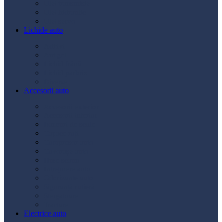
Ulei transmisie
Ulei hidraulic
Ulei servo
Lichide auto
Aditivi
Antigel
Lichid frână
Lichid parbriz
Diverse
Accesorii auto
Accesorii exterior
Accesorii interior
Bancuri de scule
Capace roți
Compresor auto
Covorașe auto
Huse scaun
Întreținere auto
Odorizante auto
Siguranță rutieră
Ștergatoare
Tractare
Electrice auto