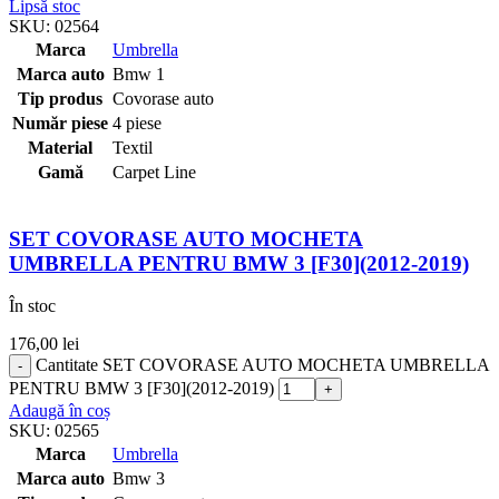
Lipsă stoc
SKU:
02564
Marca
Umbrella
Marca auto
Bmw 1
Tip produs
Covorase auto
Număr piese
4 piese
Material
Textil
Gamă
Carpet Line
SET COVORASE AUTO MOCHETA
UMBRELLA PENTRU BMW 3 [F30](2012-2019)
În stoc
176,00
lei
Cantitate SET COVORASE AUTO MOCHETA UMBRELLA
PENTRU BMW 3 [F30](2012-2019)
Adaugă în coș
SKU:
02565
Marca
Umbrella
Marca auto
Bmw 3