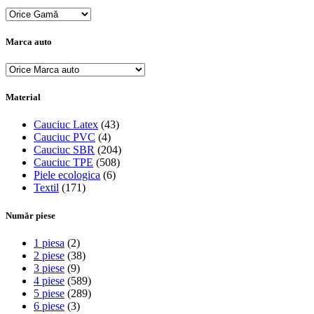
Marca auto
Material
Cauciuc Latex
(43)
Cauciuc PVC
(4)
Cauciuc SBR
(204)
Cauciuc TPE
(508)
Piele ecologica
(6)
Textil
(171)
Număr piese
1 piesa
(2)
2 piese
(38)
3 piese
(9)
4 piese
(589)
5 piese
(289)
6 piese
(3)