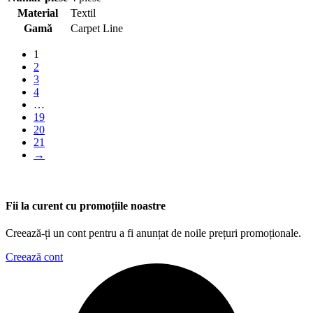
Material
Textil
Gamă
Carpet Line
1
2
3
4
…
19
20
21
→
Fii la curent cu promoțiile noastre
Creează-ți un cont pentru a fi anunțat de noile prețuri promoționale.
Creează cont