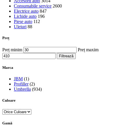
Accesorii auto
3014
Consumabile service
2600
Electrice auto
847
Lichide auto
196
Piese auto
112
Uleiuri
88
Preț
Preț minim
Preț maxim
Filtrează
Marca
JBM
(1)
Profiller
(2)
Umbrella
(934)
Culoare
Gamă