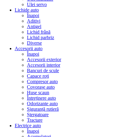
Ulei servo
Lichide auto
Înapoi
Aditivi
Antigel
Lichid frână
Lichid parbriz
Diverse
Accesorii auto
Înapoi
Accesorii exterior
Accesorii interior
Bancuri de scule
Capace roți
Compresor auto
Covorașe auto
Huse scaun
Întreținere auto
Odorizante auto
Siguranță rutieră
Ștergatoare
Tractare
Electrice auto
Înapoi
Acumulatori