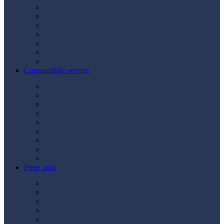
Acumulatori
Becuri
Cabluri curent
Claxon
Redresor
Robot pornire
Diverse
Consumabile service
Borne baterii
Consumabile vopsitorie
Cric auto
Scule auto
Siguranțe auto
Spray service
Spray vopsea
Vaselină
Diverse
Piese auto
Ambreiaj
Angrenare roată
Direcție
Curea accesorii
Disc frână