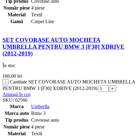
Tip produs
Covorase auto
Număr piese
4 piese
Material
Textil
Gamă
Carpet Line
SET COVORASE AUTO MOCHETA
UMBRELLA PENTRU BMW 3 [F30] XDRIVE
(2012-2019)
În stoc
166,00
lei
Cantitate SET COVORASE AUTO MOCHETA UMBRELLA
PENTRU BMW 3 [F30] XDRIVE (2012-2019)
Adaugă în coș
SKU:
02566
Marca
Umbrella
Marca auto
Bmw 3
Tip produs
Covorase auto
Număr piese
4 piese
Material
Textil