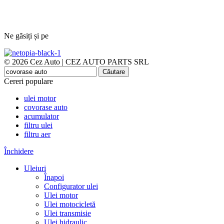
Ne găsiți și pe
© 2026 Cez Auto | CEZ AUTO PARTS SRL
Căutare
Cereri populare
ulei motor
covorase auto
acumulator
filtru ulei
filtru aer
Închidere
Uleiuri
Înapoi
Configurator ulei
Ulei motor
Ulei motocicletă
Ulei transmisie
Ulei hidraulic