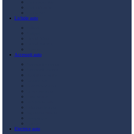
Ulei transmisie
Ulei hidraulic
Ulei servo
Lichide auto
Aditivi
Antigel
Lichid frână
Lichid parbriz
Diverse
Accesorii auto
Accesorii exterior
Accesorii interior
Bancuri de scule
Capace roți
Compresor auto
Covorașe auto
Huse scaun
Întreținere auto
Odorizante auto
Siguranță rutieră
Ștergatoare
Tractare
Electrice auto