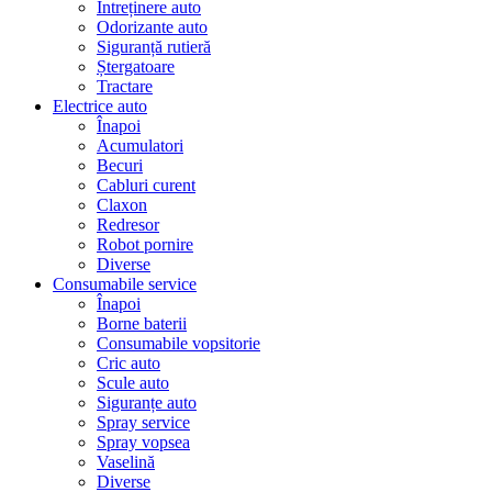
Întreținere auto
Odorizante auto
Siguranță rutieră
Ștergatoare
Tractare
Electrice auto
Înapoi
Acumulatori
Becuri
Cabluri curent
Claxon
Redresor
Robot pornire
Diverse
Consumabile service
Înapoi
Borne baterii
Consumabile vopsitorie
Cric auto
Scule auto
Siguranțe auto
Spray service
Spray vopsea
Vaselină
Diverse