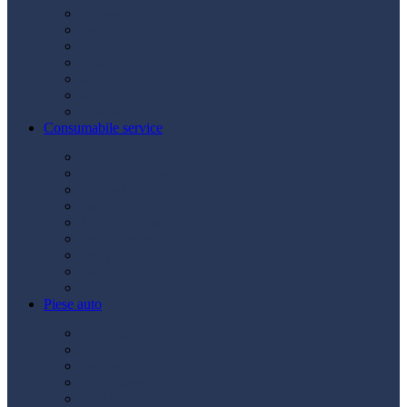
Acumulatori
Becuri
Cabluri curent
Claxon
Redresor
Robot pornire
Diverse
Consumabile service
Borne baterii
Consumabile vopsitorie
Cric auto
Scule auto
Siguranțe auto
Spray service
Spray vopsea
Vaselină
Diverse
Piese auto
Ambreiaj
Angrenare roată
Direcție
Curea accesorii
Disc frână