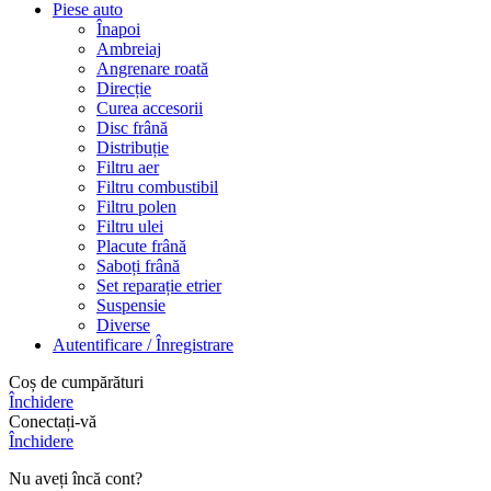
Piese auto
Înapoi
Ambreiaj
Angrenare roată
Direcție
Curea accesorii
Disc frână
Distribuție
Filtru aer
Filtru combustibil
Filtru polen
Filtru ulei
Placute frână
Saboți frână
Set reparație etrier
Suspensie
Diverse
Autentificare / Înregistrare
Coș de cumpărături
Închidere
Conectați-vă
Închidere
Nu aveți încă cont?