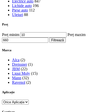
Electrice auto
847
Lichide auto
196
Piese auto
112
Uleiuri
88
Preț
Preț minim
Preț maxim
Filtrează
Marca
Alca
(2)
Dreissner
(1)
JBM
(22)
Liqui Moly
(15)
Mann
(32)
Ravenol
(2)
Aplicație
Cantitate