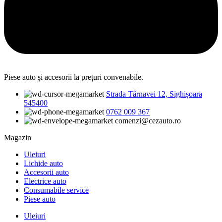
Piese auto și accesorii la prețuri convenabile.
Strada Târnavei 12, Sighișoara
545400
0762 009 367
comenzi@cezauto.ro
Magazin
Uleiuri
Lichide auto
Accesorii auto
Electrice auto
Consumabile service
Piese auto
Uleiuri