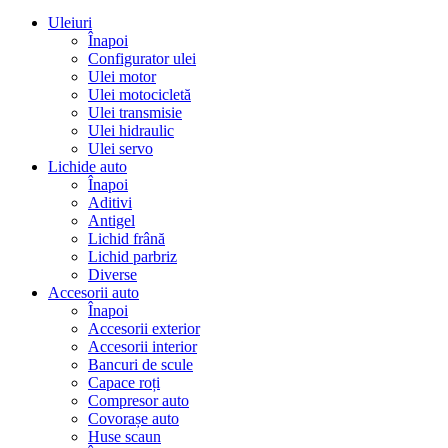
Uleiuri
Înapoi
Configurator ulei
Ulei motor
Ulei motocicletă
Ulei transmisie
Ulei hidraulic
Ulei servo
Lichide auto
Înapoi
Aditivi
Antigel
Lichid frână
Lichid parbriz
Diverse
Accesorii auto
Înapoi
Accesorii exterior
Accesorii interior
Bancuri de scule
Capace roți
Compresor auto
Covorașe auto
Huse scaun