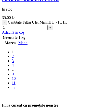
În stoc
35,00
lei
Cantitate Filtru Ulei MannHU 718/1K
Adaugă în coș
Greutate
1 kg
Marca
Mann
1
2
3
4
…
9
10
11
→
Fii la curent cu promoțiile noastre