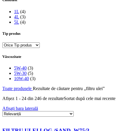
1L
(4)
4L
(3)
5L
(4)
Tip produs
Vâscozitate
5W-40
(3)
5W-30
(5)
10W-40
(3)
Toate produsele
Rezultate de căutare pentru „filtru ulei”
Afișez 1 - 24 din 246 de rezultate
Sortat după cele mai recente
Afișați bara laterală
FILTRU ULEI LOG./SAND. W75/3