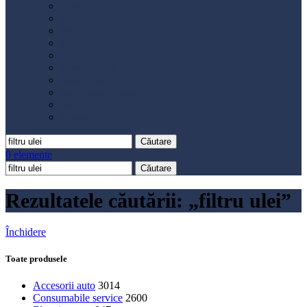
Distribuție
Filtru aer
Filtru combustibil
Filtru polen
Filtru ulei
Placute frână
Saboți frână
Set reparație etrier
Suspensie
Diverse
Căutare
0
elemente
Căutare
Rezultatele căutării: „filtru ulei”
Închidere
Toate produsele
Accesorii auto
3014
Consumabile service
2600