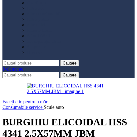
Distribuție
Filtru aer
Filtru combustibil
Filtru polen
Filtru ulei
Placute frână
Saboți frână
Set reparație etrier
Suspensie
Diverse
Căutare
0
elemente
Căutare
Faceți clic pentru a mări
Consumabile service
Scule auto
BURGHIU ELICOIDAL HSS
4341 2.5X57MM JBM