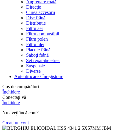
Angrenare roată
Direcție
Curea accesorii
Disc frână
Distribuție
Filtru aer
Filtru combustibil
Filtru polen
Filtru ulei
Placute frână
Saboți frână
Set reparație etrier
Suspensie
Diverse
Autentificare / Înregistrare
Coș de cumpărături
Închidere
Conectați-vă
Închidere
Nu aveți încă cont?
Creați un cont