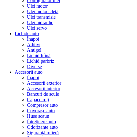
Configurator ulei
Ulei motor
Ulei motocicletă
Ulei transmisie
Ulei hidraulic
Ulei servo
Lichide auto
Înapoi
Aditivi
Antigel
Lichid frână
Lichid parbriz
Diverse
Accesorii auto
Înapoi
Accesorii exterior
Accesorii interior
Bancuri de scule
Capace roți
Compresor auto
Covorașe auto
Huse scaun
Întreținere auto
Odorizante auto
Siguranță rutieră