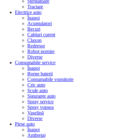
Ștergatoare
Tractare
Electrice auto
Înapoi
Acumulatori
Becuri
Cabluri curent
Claxon
Redresor
Robot pornire
Diverse
Consumabile service
Înapoi
Borne baterii
Consumabile vopsitorie
Cric auto
Scule auto
Siguranțe auto
Spray service
Spray vopsea
Vaselină
Diverse
Piese auto
Înapoi
Ambreiaj