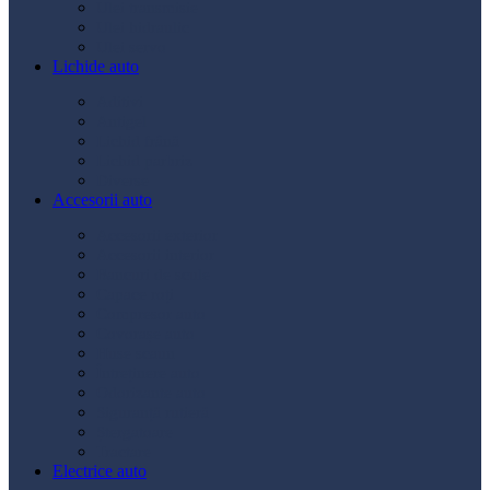
Ulei transmisie
Ulei hidraulic
Ulei servo
Lichide auto
Aditivi
Antigel
Lichid frână
Lichid parbriz
Diverse
Accesorii auto
Accesorii exterior
Accesorii interior
Bancuri de scule
Capace roți
Compresor auto
Covorașe auto
Huse scaun
Întreținere auto
Odorizante auto
Siguranță rutieră
Ștergatoare
Tractare
Electrice auto