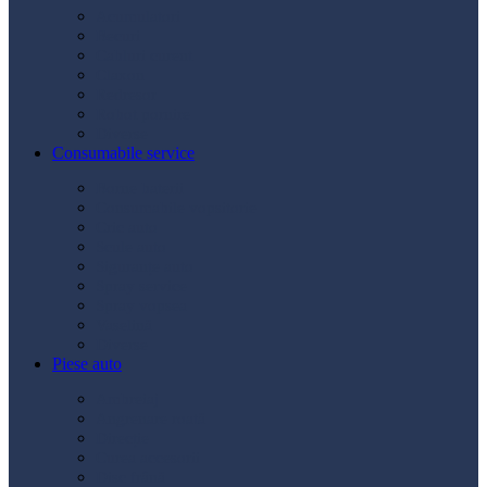
Acumulatori
Becuri
Cabluri curent
Claxon
Redresor
Robot pornire
Diverse
Consumabile service
Borne baterii
Consumabile vopsitorie
Cric auto
Scule auto
Siguranțe auto
Spray service
Spray vopsea
Vaselină
Diverse
Piese auto
Ambreiaj
Angrenare roată
Direcție
Curea accesorii
Disc frână