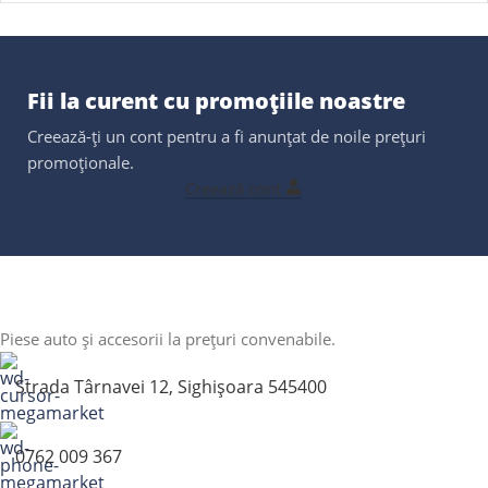
Fii la curent cu promoțiile noastre
Creează-ți un cont pentru a fi anunțat de noile prețuri
promoționale.
Creează cont
Piese auto și accesorii la prețuri convenabile.
Strada Târnavei 12, Sighișoara 545400
0762 009 367