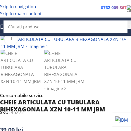
Skip to navigation
0762 009 367
Skip to main content
Faceți clic pentru a mări
Consumabile service
CHEIE ARTICULATA CU TUBULARA
BIHEXAGONALA XZN 10-11 MM JBM
SKU:
45272
39,00
lei