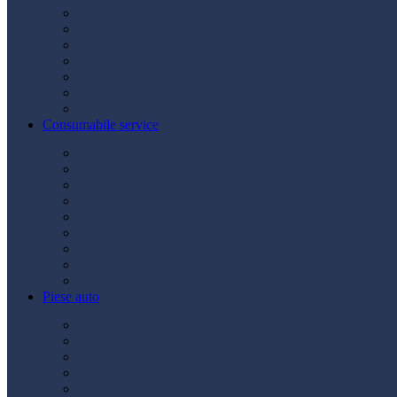
Acumulatori
Becuri
Cabluri curent
Claxon
Redresor
Robot pornire
Diverse
Consumabile service
Borne baterii
Consumabile vopsitorie
Cric auto
Scule auto
Siguranțe auto
Spray service
Spray vopsea
Vaselină
Diverse
Piese auto
Ambreiaj
Angrenare roată
Direcție
Curea accesorii
Disc frână