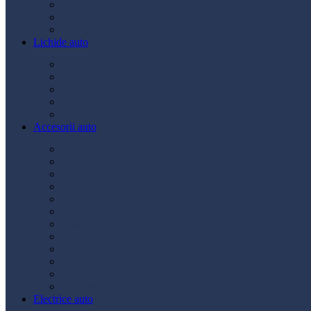
Ulei transmisie
Ulei hidraulic
Ulei servo
Lichide auto
Aditivi
Antigel
Lichid frână
Lichid parbriz
Diverse
Accesorii auto
Accesorii exterior
Accesorii interior
Bancuri de scule
Capace roți
Compresor auto
Covorașe auto
Huse scaun
Întreținere auto
Odorizante auto
Siguranță rutieră
Ștergatoare
Tractare
Electrice auto