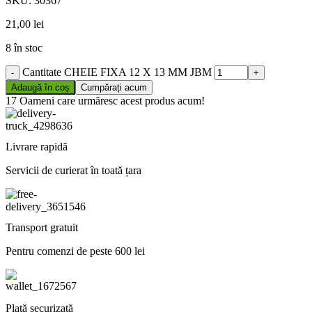
SKU:
30367
21,00
lei
8 în stoc
Cantitate CHEIE FIXA 12 X 13 MM JBM
Adaugă în coș
Cumpărați acum
17
Oameni care urmăresc acest produs acum!
Livrare rapidă
Servicii de curierat în toată țara
Transport gratuit
Pentru comenzi de peste 600 lei
Plată securizată