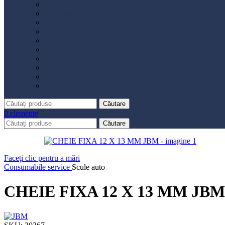
Distribuție
Filtru aer
Filtru combustibil
Filtru polen
Filtru ulei
Placute frână
Saboți frână
Set reparație etrier
Suspensie
Diverse
Căutare
0
elemente
Căutare
Faceți clic pentru a mări
Consumabile service
Scule auto
CHEIE FIXA 12 X 13 MM JBM