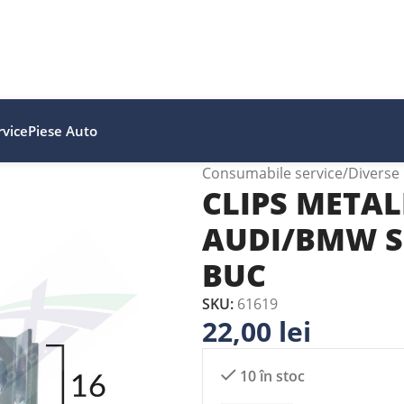
vice
Piese Auto
Consumabile service
Diverse
CLIPS METAL
AUDI/BMW SI
BUC
SKU:
61619
22,00
lei
10 în stoc