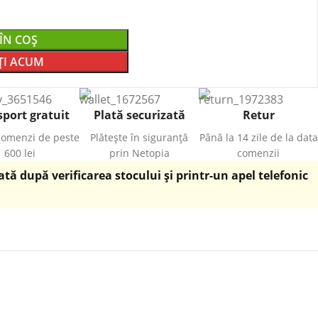
ÎN COȘ
I ACUM
port gratuit
Plată securizată
Retur
comenzi de peste
Plătește în siguranță
Până la 14 zile de la data
600 lei
prin Netopia
comenzii
ă după verificarea stocului și printr-un apel telefonic