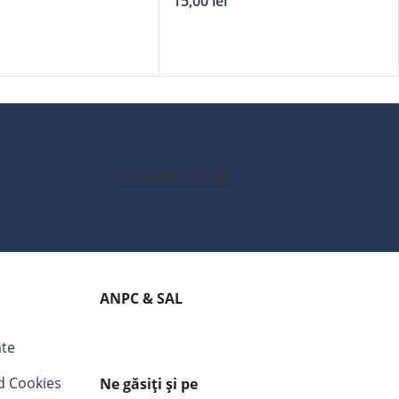
15,00
lei
Creează cont
ANPC & SAL
ate
nd Cookies
Ne găsiți și pe