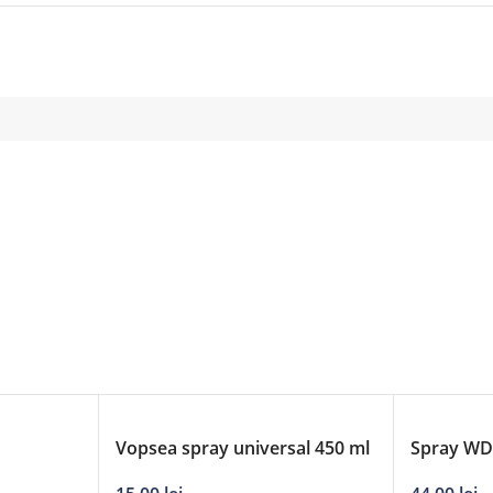
Vopsea spray universal 450 ml
Spray WD-
– galben sport 41A
Straw