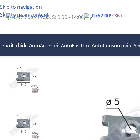
Skip to navigation
Skip to main content
0762 009 367
L-V: 9:00 - 17:30, S: 9:00 - 14:00
leiuri
Lichide Auto
Accesorii Auto
Electrice Auto
Consumabile Ser