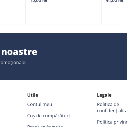
15,00
lei
44,00
lei
e noastre
promoționale.
Utile
Legale
Contul meu
Politica de
confidențialit
Coș de cumpărături
Politica privi