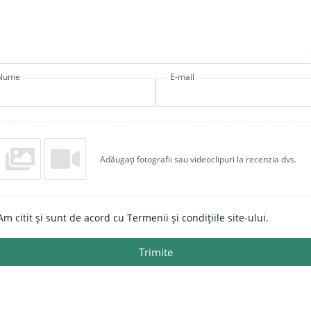
Nume
E-mail
Adăugați fotografii sau videoclipuri la recenzia dvs.
Am citit și sunt de acord cu Termenii și condițiile site-ului.
Trimite