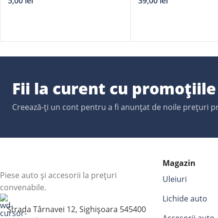
39,00
lei
5,00
lei
Fii la curent cu promoțiil
Creează-ți un cont pentru a fi anunțat de noile prețuri 
Magazin
Piese auto și accesorii la prețuri
Uleiuri
convenabile.
Lichide auto
Strada Târnavei 12, Sighișoara 545400