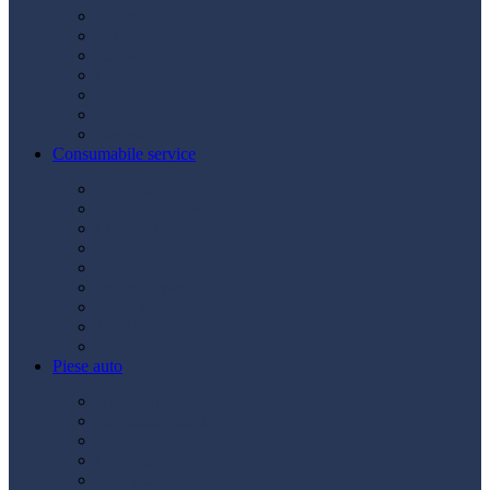
Acumulatori
Becuri
Cabluri curent
Claxon
Redresor
Robot pornire
Diverse
Consumabile service
Borne baterii
Consumabile vopsitorie
Cric auto
Scule auto
Siguranțe auto
Spray service
Spray vopsea
Vaselină
Diverse
Piese auto
Ambreiaj
Angrenare roată
Direcție
Curea accesorii
Disc frână