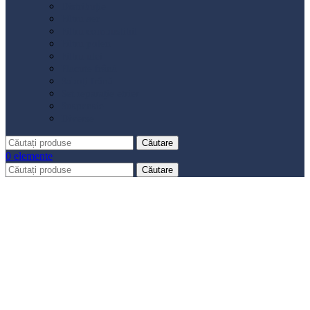
Distribuție
Filtru aer
Filtru combustibil
Filtru polen
Filtru ulei
Placute frână
Saboți frână
Set reparație etrier
Suspensie
Diverse
Căutare
0
elemente
Căutare