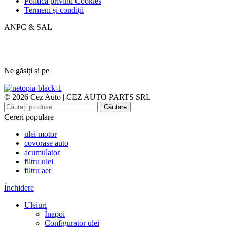
Politica privind Cookies
Termeni și condiții
ANPC & SAL
Ne găsiți și pe
© 2026 Cez Auto | CEZ AUTO PARTS SRL
Căutare
Cereri populare
ulei motor
covorase auto
acumulator
filtru ulei
filtru aer
Închidere
Uleiuri
Înapoi
Configurator ulei