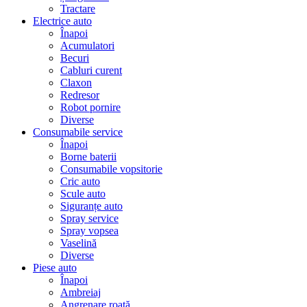
Tractare
Electrice auto
Înapoi
Acumulatori
Becuri
Cabluri curent
Claxon
Redresor
Robot pornire
Diverse
Consumabile service
Înapoi
Borne baterii
Consumabile vopsitorie
Cric auto
Scule auto
Siguranțe auto
Spray service
Spray vopsea
Vaselină
Diverse
Piese auto
Înapoi
Ambreiaj
Angrenare roată