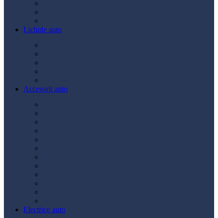
Ulei transmisie
Ulei hidraulic
Ulei servo
Lichide auto
Aditivi
Antigel
Lichid frână
Lichid parbriz
Diverse
Accesorii auto
Accesorii exterior
Accesorii interior
Bancuri de scule
Capace roți
Compresor auto
Covorașe auto
Huse scaun
Întreținere auto
Odorizante auto
Siguranță rutieră
Ștergatoare
Tractare
Electrice auto