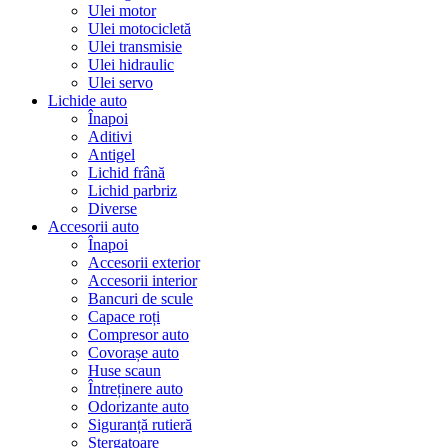
Ulei motor
Ulei motocicletă
Ulei transmisie
Ulei hidraulic
Ulei servo
Lichide auto
Înapoi
Aditivi
Antigel
Lichid frână
Lichid parbriz
Diverse
Accesorii auto
Înapoi
Accesorii exterior
Accesorii interior
Bancuri de scule
Capace roți
Compresor auto
Covorașe auto
Huse scaun
Întreținere auto
Odorizante auto
Siguranță rutieră
Ștergatoare