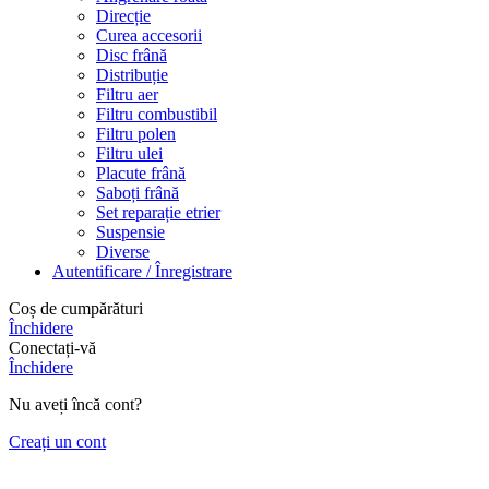
Direcție
Curea accesorii
Disc frână
Distribuție
Filtru aer
Filtru combustibil
Filtru polen
Filtru ulei
Placute frână
Saboți frână
Set reparație etrier
Suspensie
Diverse
Autentificare / Înregistrare
Coș de cumpărături
Închidere
Conectați-vă
Închidere
Nu aveți încă cont?
Creați un cont