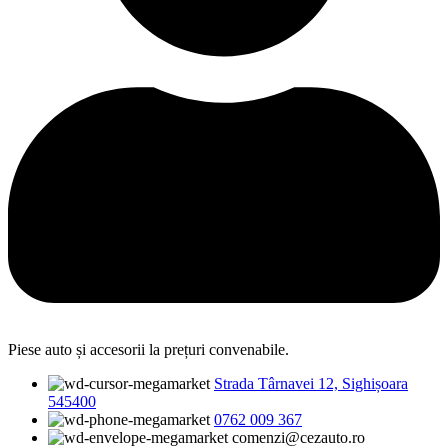
Piese auto și accesorii la prețuri convenabile.
Strada Târnavei 12, Sighișoara
545400
0762 009 367
comenzi@cezauto.ro