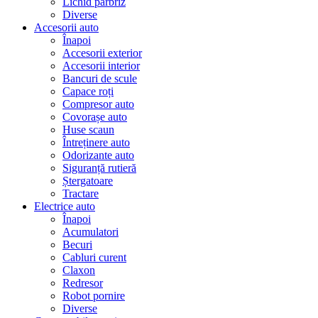
Lichid parbriz
Diverse
Accesorii auto
Înapoi
Accesorii exterior
Accesorii interior
Bancuri de scule
Capace roți
Compresor auto
Covorașe auto
Huse scaun
Întreținere auto
Odorizante auto
Siguranță rutieră
Ștergatoare
Tractare
Electrice auto
Înapoi
Acumulatori
Becuri
Cabluri curent
Claxon
Redresor
Robot pornire
Diverse