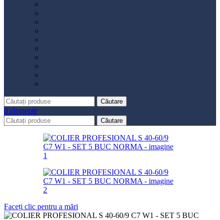
Distribuție
Filtru aer
Filtru combustibil
Filtru polen
Filtru ulei
Placute frână
Saboți frână
Set reparație etrier
Suspensie
Diverse
Căutare
0
elemente
Căutare
Faceți clic pentru a mări