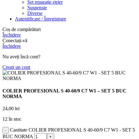
Set reparație etrier
Suspensie
Diverse
Autentificare / Înregistrare
Coș de cumpărături
Închidere
Conectați-vă
Închidere
Nu aveți încă cont?
Creați un cont
COLIER PROFESIONAL S 40-60/9 C7 W1 – SET 5 BUC
NORMA
24,00
lei
12 în stoc
Cantitate COLIER PROFESIONAL S 40-60/9 C7 W1 - SET 5
BUC NORMA