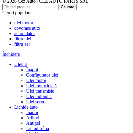
© 2026 Cez Auto | CEZ AUTO PARTS SRL
Căutare
Cereri populare
ulei motor
covorase auto
acumulator
filtru ulei
filtru aer
Închidere
Uleiuri
Înapoi
Configurator ulei
Ulei motor
Ulei motocicletă
Ulei transmisie
Ulei hidraulic
Ulei servo
Lichide auto
Înapoi
Aditivi
Antigel
Lichid frână