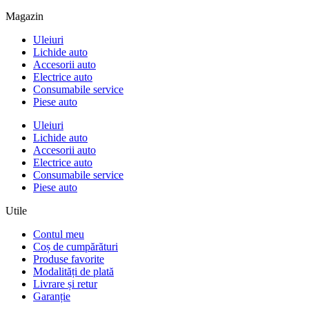
Magazin
Uleiuri
Lichide auto
Accesorii auto
Electrice auto
Consumabile service
Piese auto
Uleiuri
Lichide auto
Accesorii auto
Electrice auto
Consumabile service
Piese auto
Utile
Contul meu
Coș de cumpărături
Produse favorite
Modalități de plată
Livrare și retur
Garanție