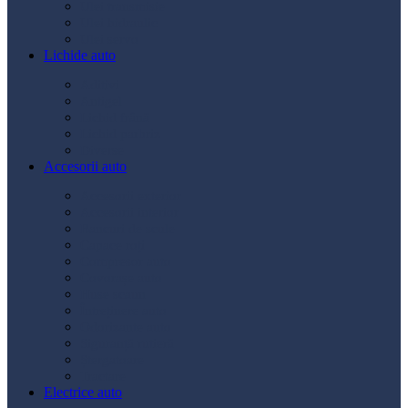
Ulei transmisie
Ulei hidraulic
Ulei servo
Lichide auto
Aditivi
Antigel
Lichid frână
Lichid parbriz
Diverse
Accesorii auto
Accesorii exterior
Accesorii interior
Bancuri de scule
Capace roți
Compresor auto
Covorașe auto
Huse scaun
Întreținere auto
Odorizante auto
Siguranță rutieră
Ștergatoare
Tractare
Electrice auto