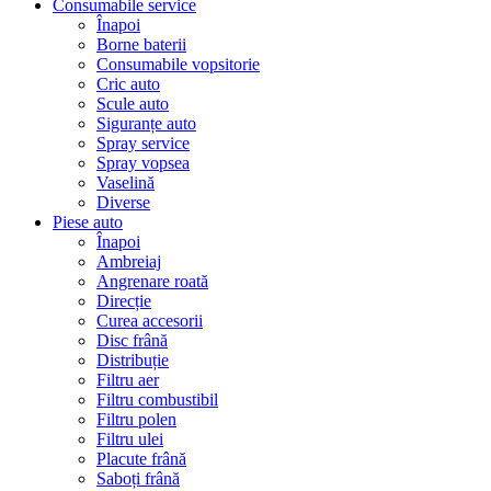
Consumabile service
Înapoi
Borne baterii
Consumabile vopsitorie
Cric auto
Scule auto
Siguranțe auto
Spray service
Spray vopsea
Vaselină
Diverse
Piese auto
Înapoi
Ambreiaj
Angrenare roată
Direcție
Curea accesorii
Disc frână
Distribuție
Filtru aer
Filtru combustibil
Filtru polen
Filtru ulei
Placute frână
Saboți frână