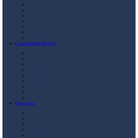
Acumulatori
Becuri
Cabluri curent
Claxon
Redresor
Robot pornire
Diverse
Consumabile service
Borne baterii
Consumabile vopsitorie
Cric auto
Scule auto
Siguranțe auto
Spray service
Spray vopsea
Vaselină
Diverse
Piese auto
Ambreiaj
Angrenare roată
Direcție
Curea accesorii
Disc frână