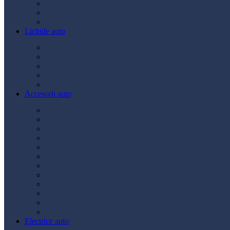
Ulei transmisie
Ulei hidraulic
Ulei servo
Lichide auto
Aditivi
Antigel
Lichid frână
Lichid parbriz
Diverse
Accesorii auto
Accesorii exterior
Accesorii interior
Bancuri de scule
Capace roți
Compresor auto
Covorașe auto
Huse scaun
Întreținere auto
Odorizante auto
Siguranță rutieră
Ștergatoare
Tractare
Electrice auto