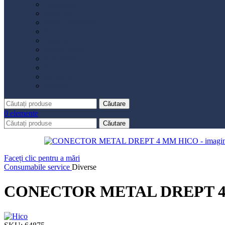
Distribuție
Filtru aer
Filtru combustibil
Filtru polen
Filtru ulei
Placute frână
Saboți frână
Set reparație etrier
Suspensie
Diverse
Căutare
0
elemente
Căutare
Faceți clic pentru a mări
Consumabile service
Diverse
CONECTOR METAL DREPT 