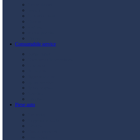
Acumulatori
Becuri
Cabluri curent
Claxon
Redresor
Robot pornire
Diverse
Consumabile service
Borne baterii
Consumabile vopsitorie
Cric auto
Scule auto
Siguranțe auto
Spray service
Spray vopsea
Vaselină
Diverse
Piese auto
Ambreiaj
Angrenare roată
Direcție
Curea accesorii
Disc frână