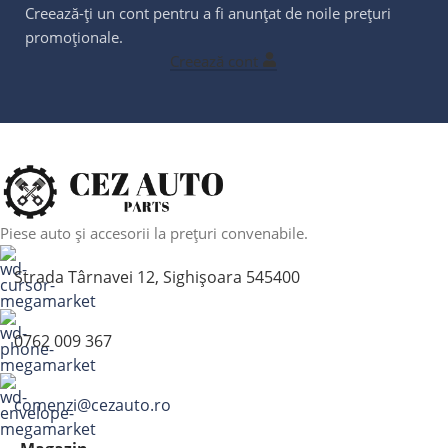
Creează-ți un cont pentru a fi anunțat de noile prețuri
promoționale.
Creează cont
Piese auto și accesorii la prețuri convenabile.
Strada Târnavei 12, Sighișoara 545400
0762 009 367
comenzi@cezauto.ro