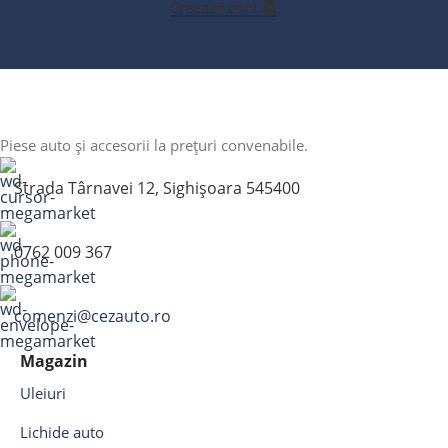
Creează cont
Piese auto și accesorii la prețuri convenabile.
Strada Târnavei 12, Sighișoara 545400
0762 009 367
comenzi@cezauto.ro
Magazin
Uleiuri
Lichide auto