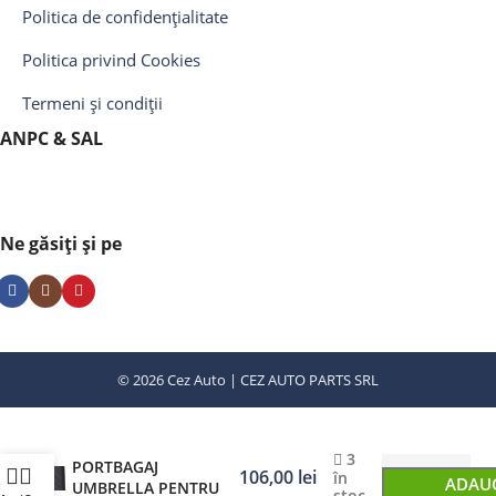
Politica de confidențialitate
Politica privind Cookies
Termeni și condiții
ANPC & SAL
Ne găsiți și pe
© 2026 Cez Auto | CEZ AUTO PARTS SRL
COVOR PROTECTIE
3
PORTBAGAJ
106,00
lei
în
ADAUG
UMBRELLA PENTRU
stoc