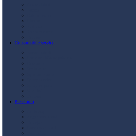
Acumulatori
Becuri
Cabluri curent
Claxon
Redresor
Robot pornire
Diverse
Consumabile service
Borne baterii
Consumabile vopsitorie
Cric auto
Scule auto
Siguranțe auto
Spray service
Spray vopsea
Vaselină
Diverse
Piese auto
Ambreiaj
Angrenare roată
Direcție
Curea accesorii
Disc frână