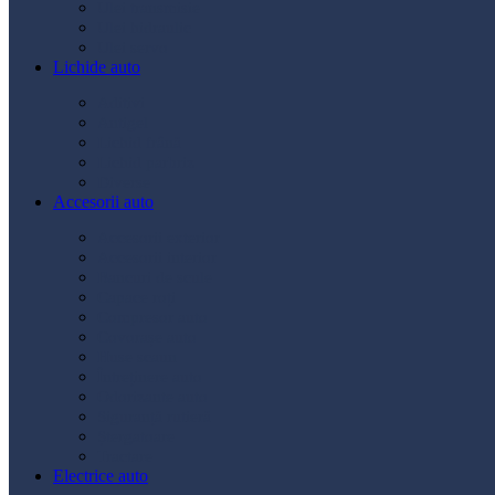
Ulei transmisie
Ulei hidraulic
Ulei servo
Lichide auto
Aditivi
Antigel
Lichid frână
Lichid parbriz
Diverse
Accesorii auto
Accesorii exterior
Accesorii interior
Bancuri de scule
Capace roți
Compresor auto
Covorașe auto
Huse scaun
Întreținere auto
Odorizante auto
Siguranță rutieră
Ștergatoare
Tractare
Electrice auto