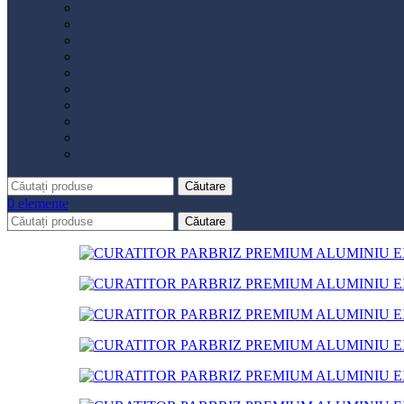
Distribuție
Filtru aer
Filtru combustibil
Filtru polen
Filtru ulei
Placute frână
Saboți frână
Set reparație etrier
Suspensie
Diverse
Căutare
0
elemente
Căutare