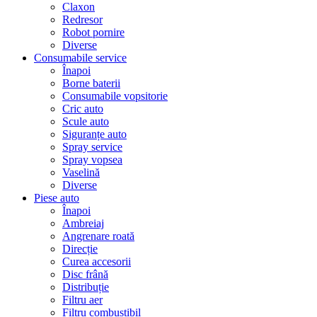
Claxon
Redresor
Robot pornire
Diverse
Consumabile service
Înapoi
Borne baterii
Consumabile vopsitorie
Cric auto
Scule auto
Siguranțe auto
Spray service
Spray vopsea
Vaselină
Diverse
Piese auto
Înapoi
Ambreiaj
Angrenare roată
Direcție
Curea accesorii
Disc frână
Distribuție
Filtru aer
Filtru combustibil