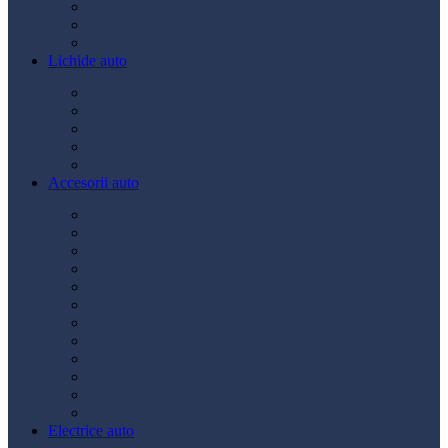
Ulei transmisie
Ulei hidraulic
Ulei servo
Lichide auto
Aditivi
Antigel
Lichid frână
Lichid parbriz
Diverse
Accesorii auto
Accesorii exterior
Accesorii interior
Bancuri de scule
Capace roți
Compresor auto
Covorașe auto
Huse scaun
Întreținere auto
Odorizante auto
Siguranță rutieră
Ștergatoare
Tractare
Electrice auto