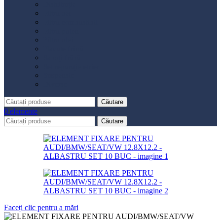
Distribuție
Filtru aer
Filtru combustibil
Filtru polen
Filtru ulei
Placute frână
Saboți frână
Set reparație etrier
Suspensie
Diverse
Căutare
0
elemente
Căutare
Faceți clic pentru a mări