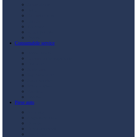
Acumulatori
Becuri
Cabluri curent
Claxon
Redresor
Robot pornire
Diverse
Consumabile service
Borne baterii
Consumabile vopsitorie
Cric auto
Scule auto
Siguranțe auto
Spray service
Spray vopsea
Vaselină
Diverse
Piese auto
Ambreiaj
Angrenare roată
Direcție
Curea accesorii
Disc frână