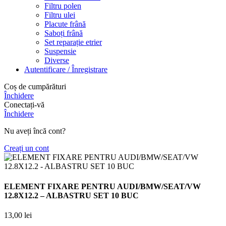
Filtru polen
Filtru ulei
Placute frână
Saboți frână
Set reparație etrier
Suspensie
Diverse
Autentificare / Înregistrare
Coș de cumpărături
Închidere
Conectați-vă
Închidere
Nu aveți încă cont?
Creați un cont
ELEMENT FIXARE PENTRU AUDI/BMW/SEAT/VW
12.8X12.2 – ALBASTRU SET 10 BUC
13,00
lei