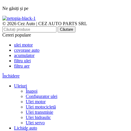
Ne găsiți și pe
© 2026 Cez Auto | CEZ AUTO PARTS SRL
Căutare
Cereri populare
ulei motor
covorase auto
acumulator
filtru ulei
filtru aer
Închidere
Uleiuri
Înapoi
Configurator ulei
Ulei motor
Ulei motocicletă
Ulei transmisie
Ulei hidraulic
Ulei servo
Lichide auto