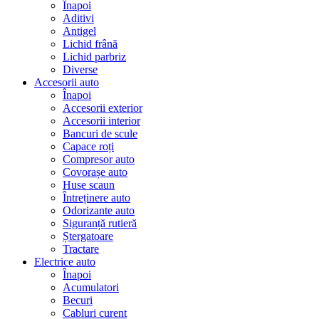
Înapoi
Aditivi
Antigel
Lichid frână
Lichid parbriz
Diverse
Accesorii auto
Înapoi
Accesorii exterior
Accesorii interior
Bancuri de scule
Capace roți
Compresor auto
Covorașe auto
Huse scaun
Întreținere auto
Odorizante auto
Siguranță rutieră
Ștergatoare
Tractare
Electrice auto
Înapoi
Acumulatori
Becuri
Cabluri curent