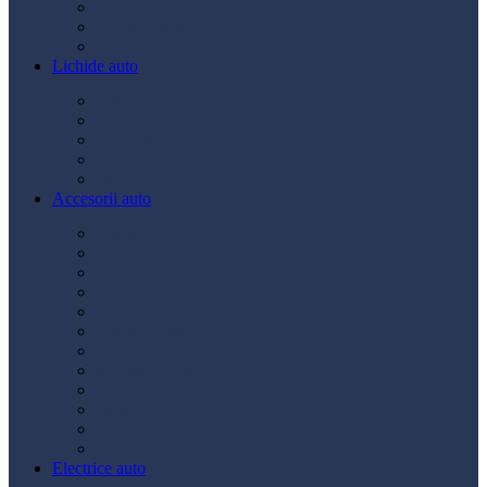
Ulei transmisie
Ulei hidraulic
Ulei servo
Lichide auto
Aditivi
Antigel
Lichid frână
Lichid parbriz
Diverse
Accesorii auto
Accesorii exterior
Accesorii interior
Bancuri de scule
Capace roți
Compresor auto
Covorașe auto
Huse scaun
Întreținere auto
Odorizante auto
Siguranță rutieră
Ștergatoare
Tractare
Electrice auto