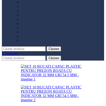
Distribuție
Filtru aer
Filtru combustibil
Filtru polen
Filtru ulei
Placute frână
Saboți frână
Set reparație etrier
Suspensie
Diverse
Căutare
0
elemente
Căutare