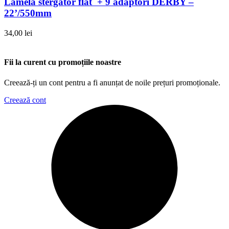
Lamela stergator flat + 9 adaptori DERBY –
22’/550mm
34,00
lei
Fii la curent cu promoțiile noastre
Creează-ți un cont pentru a fi anunțat de noile prețuri promoționale.
Creează cont