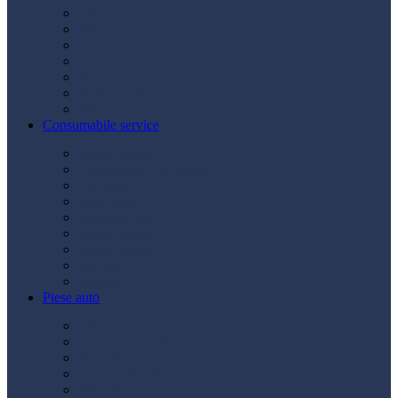
Acumulatori
Becuri
Cabluri curent
Claxon
Redresor
Robot pornire
Diverse
Consumabile service
Borne baterii
Consumabile vopsitorie
Cric auto
Scule auto
Siguranțe auto
Spray service
Spray vopsea
Vaselină
Diverse
Piese auto
Ambreiaj
Angrenare roată
Direcție
Curea accesorii
Disc frână