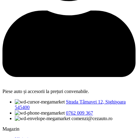
Piese auto și accesorii la prețuri convenabile.
Strada Târnavei 12, Sighișoara
545400
0762 009 367
comenzi@cezauto.ro
Magazin