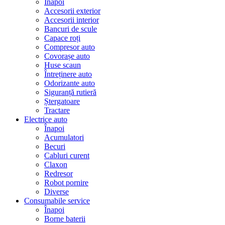
Înapoi
Accesorii exterior
Accesorii interior
Bancuri de scule
Capace roți
Compresor auto
Covorașe auto
Huse scaun
Întreținere auto
Odorizante auto
Siguranță rutieră
Ștergatoare
Tractare
Electrice auto
Înapoi
Acumulatori
Becuri
Cabluri curent
Claxon
Redresor
Robot pornire
Diverse
Consumabile service
Înapoi
Borne baterii