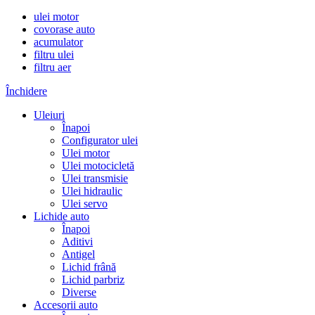
ulei motor
covorase auto
acumulator
filtru ulei
filtru aer
Închidere
Uleiuri
Înapoi
Configurator ulei
Ulei motor
Ulei motocicletă
Ulei transmisie
Ulei hidraulic
Ulei servo
Lichide auto
Înapoi
Aditivi
Antigel
Lichid frână
Lichid parbriz
Diverse
Accesorii auto