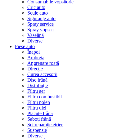
Consumabile vopsitorie
Cric auto
Scule auto
Siguranțe auto
Spray service
Spray vopsea
Vaselină
Diverse
Piese auto
Înapoi
Ambreiaj
Angrenare roată
Direcție
Curea accesorii
Disc frână
Distribuție
Filtru aer
Filtru combustibil
Filtru polen
Filtru ulei
Placute frână
Saboți frână
Set reparație etrier
Suspensie
Diverse