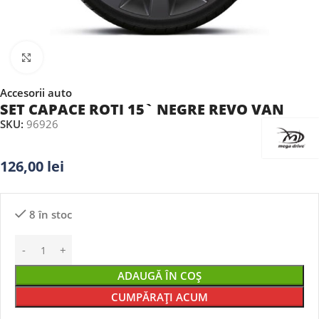
Faceți clic pentru a mări
Accesorii auto
SET CAPACE ROTI 15` NEGRE REVO VAN
SKU:
96926
126,00
lei
8 în stoc
ADAUGĂ ÎN COȘ
CUMPĂRAȚI ACUM