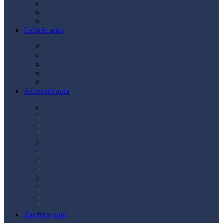
Ulei transmisie
Ulei hidraulic
Ulei servo
Lichide auto
Aditivi
Antigel
Lichid frână
Lichid parbriz
Diverse
Accesorii auto
Accesorii exterior
Accesorii interior
Bancuri de scule
Capace roți
Compresor auto
Covorașe auto
Huse scaun
Întreținere auto
Odorizante auto
Siguranță rutieră
Ștergatoare
Tractare
Electrice auto