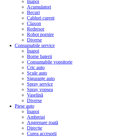
Înapoi
Acumulatori
Becuri
Cabluri curent
Claxon
Redresor
Robot pornire
Diverse
Consumabile service
Înapoi
Borne baterii
Consumabile vopsitorie
Cric auto
Scule auto
Siguranțe auto
Spray service
Spray vopsea
Vaselină
Diverse
Piese auto
Înapoi
Ambreiaj
Angrenare roată
Direcție
Curea accesorii