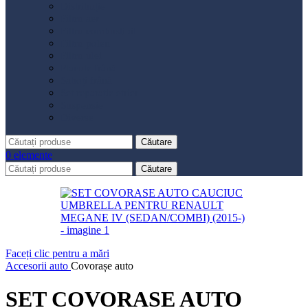
Distribuție
Filtru aer
Filtru combustibil
Filtru polen
Filtru ulei
Placute frână
Saboți frână
Set reparație etrier
Suspensie
Diverse
Căutare
0
elemente
Căutare
Faceți clic pentru a mări
Accesorii auto
Covorașe auto
SET COVORASE AUTO