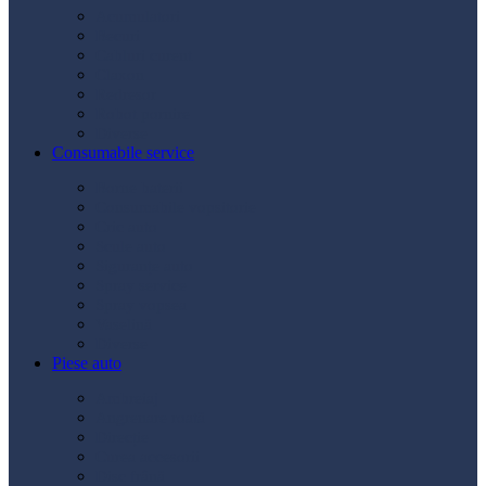
Acumulatori
Becuri
Cabluri curent
Claxon
Redresor
Robot pornire
Diverse
Consumabile service
Borne baterii
Consumabile vopsitorie
Cric auto
Scule auto
Siguranțe auto
Spray service
Spray vopsea
Vaselină
Diverse
Piese auto
Ambreiaj
Angrenare roată
Direcție
Curea accesorii
Disc frână