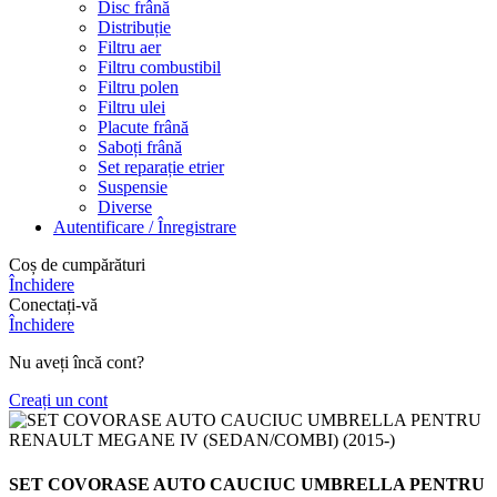
Disc frână
Distribuție
Filtru aer
Filtru combustibil
Filtru polen
Filtru ulei
Placute frână
Saboți frână
Set reparație etrier
Suspensie
Diverse
Autentificare / Înregistrare
Coș de cumpărături
Închidere
Conectați-vă
Închidere
Nu aveți încă cont?
Creați un cont
SET COVORASE AUTO CAUCIUC UMBRELLA PENTRU