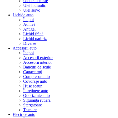
Ulei transmisie
Ulei hidraulic
Ulei servo
Lichide auto
Înapoi
Aditivi
Antigel
Lichid frână
Lichid parbriz
Diverse
Accesorii auto
Înapoi
Accesorii exterior
Accesorii interior
Bancuri de scule
Capace roți
Compresor auto
Covorașe auto
Huse scaun
Întreținere auto
Odorizante auto
Siguranță rutieră
Ștergatoare
Tractare
Electrice auto