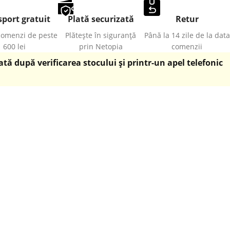
port gratuit
Plată securizată
Retur
comenzi de peste
Plătește în siguranță
Până la 14 zile de la data
600 lei
prin Netopia
comenzii
ă după verificarea stocului și printr-un apel telefonic