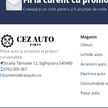
Creează-ți un cont pentru a fi anunțat de noile
Magazin
Uleiuri
Piese auto și accesorii la prețuri
Lichide auto
convenabile.
Strada Târnavei 12, Sighișoara 545400
Accesorii auto
0762 009 367
Electrice auto
comenzi@cezauto.ro
Consumabile s
Piese auto