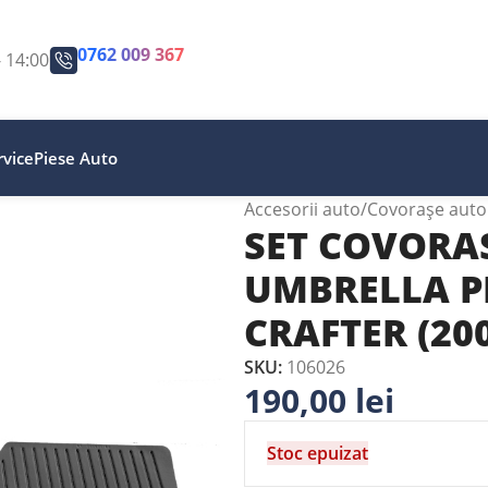
0762 009 367
- 14:00
vice
Piese Auto
Accesorii auto
Covorașe auto
SET COVORA
UMBRELLA 
CRAFTER (200
SKU:
106026
190,00
lei
Stoc epuizat