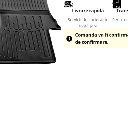
Livrare rapidă
Trans
Servicii de curierat în
Pentru 
toată țara
Comanda va fi confirmat
de confirmare.