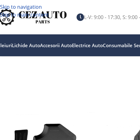
Skip to navigation
Skip to main content
L-V: 9:00 - 17:30, S: 9:00 
leiuri
Lichide Auto
Accesorii Auto
Electrice Auto
Consumabile Ser