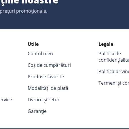
 prețuri promoționale.
Utile
Legale
Contul meu
Politica de
confidențialit
Coș de cumpărături
Politica privi
Produse favorite
Termeni și con
Modalități de plată
ervice
Livrare și retur
Garanție