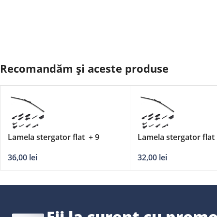
Recomandăm și aceste produse
Lamela stergator flat + 9
Lamela stergator flat
adaptori DERBY – 24’/600mm
adaptori DERBY – 21
36,00
lei
32,00
lei
Fii la curent cu promo