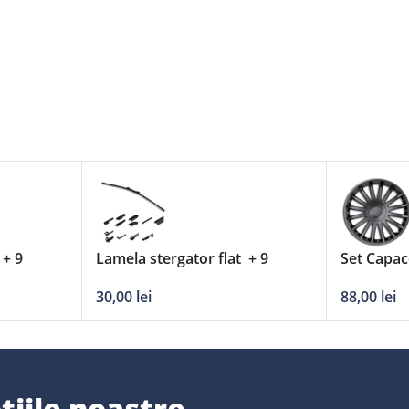
 + 9
Lamela stergator flat + 9
Set Capac
’/530mm
adaptori DERBY – 18’/450mm
Crystal
30,00
lei
88,00
lei
țiile noastre