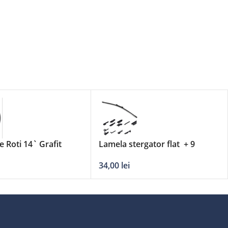
e Roti 14` Grafit
Lamela stergator flat + 9
adaptori DERBY – 23’/580mm
34,00
lei