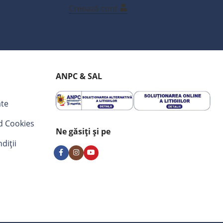
Creează cont
ANPC & SAL
ate
nd Cookies
Ne găsiți și pe
diții