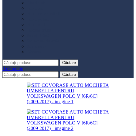
Distribuție
Filtru aer
Filtru combustibil
Filtru polen
Filtru ulei
Placute frână
Saboți frână
Set reparație etrier
Suspensie
Diverse
Căutare
0
elemente
Căutare