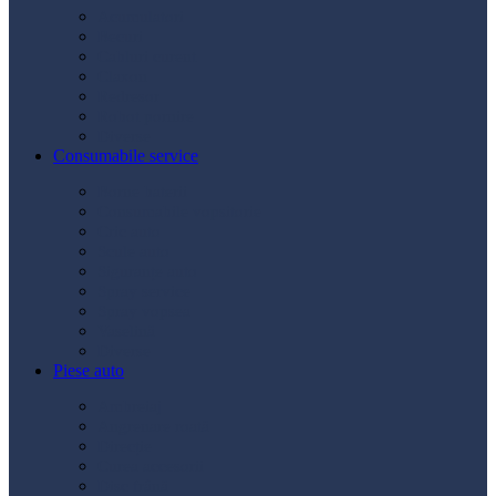
Acumulatori
Becuri
Cabluri curent
Claxon
Redresor
Robot pornire
Diverse
Consumabile service
Borne baterii
Consumabile vopsitorie
Cric auto
Scule auto
Siguranțe auto
Spray service
Spray vopsea
Vaselină
Diverse
Piese auto
Ambreiaj
Angrenare roată
Direcție
Curea accesorii
Disc frână