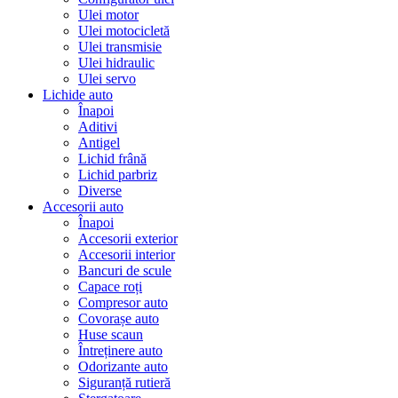
Ulei motor
Ulei motocicletă
Ulei transmisie
Ulei hidraulic
Ulei servo
Lichide auto
Înapoi
Aditivi
Antigel
Lichid frână
Lichid parbriz
Diverse
Accesorii auto
Înapoi
Accesorii exterior
Accesorii interior
Bancuri de scule
Capace roți
Compresor auto
Covorașe auto
Huse scaun
Întreținere auto
Odorizante auto
Siguranță rutieră