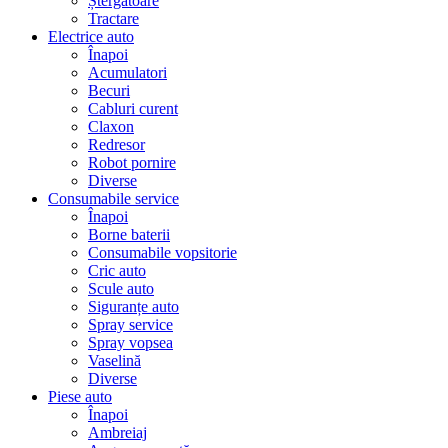
Ștergatoare
Tractare
Electrice auto
Înapoi
Acumulatori
Becuri
Cabluri curent
Claxon
Redresor
Robot pornire
Diverse
Consumabile service
Înapoi
Borne baterii
Consumabile vopsitorie
Cric auto
Scule auto
Siguranțe auto
Spray service
Spray vopsea
Vaselină
Diverse
Piese auto
Înapoi
Ambreiaj