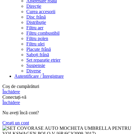
Angrenare roată
Direcție
Curea accesorii
Disc frână
Distribuție
Filtru aer
Filtru combustibil
Filtru polen
Filtru ulei
Placute frână
Saboți frână
Set reparație etrier
Suspensie
Diverse
Autentificare / Înregistrare
Coș de cumpărături
Închidere
Conectați-vă
Închidere
Nu aveți încă cont?
Creați un cont