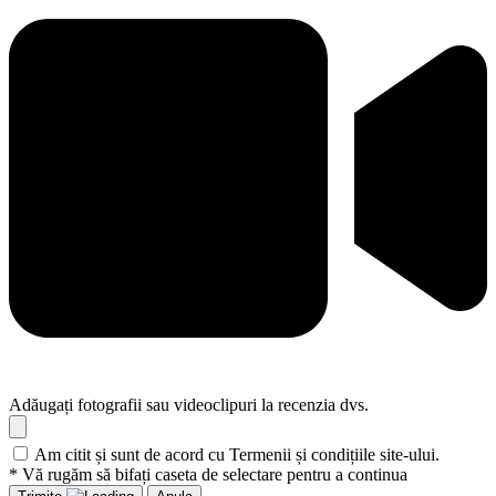
Adăugați fotografii sau videoclipuri la recenzia dvs.
Am citit și sunt de acord cu Termenii și condițiile site-ului.
* Vă rugăm să bifați caseta de selectare pentru a continua