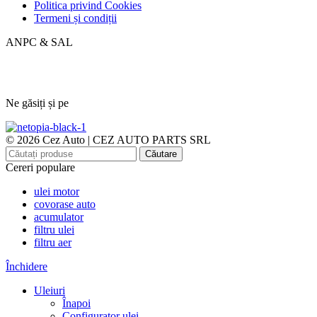
Politica privind Cookies
Termeni și condiții
ANPC & SAL
Ne găsiți și pe
© 2026 Cez Auto | CEZ AUTO PARTS SRL
Căutare
Cereri populare
ulei motor
covorase auto
acumulator
filtru ulei
filtru aer
Închidere
Uleiuri
Înapoi
Configurator ulei