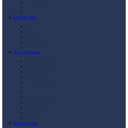
Ulei transmisie
Ulei hidraulic
Ulei servo
Lichide auto
Aditivi
Antigel
Lichid frână
Lichid parbriz
Diverse
Accesorii auto
Accesorii exterior
Accesorii interior
Bancuri de scule
Capace roți
Compresor auto
Covorașe auto
Huse scaun
Întreținere auto
Odorizante auto
Siguranță rutieră
Ștergatoare
Tractare
Electrice auto