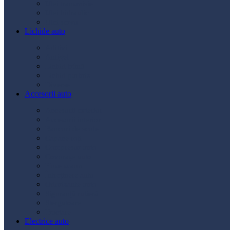
Ulei transmisie
Ulei hidraulic
Ulei servo
Lichide auto
Aditivi
Antigel
Lichid frână
Lichid parbriz
Diverse
Accesorii auto
Accesorii exterior
Accesorii interior
Bancuri de scule
Capace roți
Compresor auto
Covorașe auto
Huse scaun
Întreținere auto
Odorizante auto
Siguranță rutieră
Ștergatoare
Tractare
Electrice auto