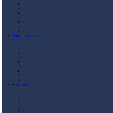
Acumulatori
Becuri
Cabluri curent
Claxon
Redresor
Robot pornire
Diverse
Consumabile service
Borne baterii
Consumabile vopsitorie
Cric auto
Scule auto
Siguranțe auto
Spray service
Spray vopsea
Vaselină
Diverse
Piese auto
Ambreiaj
Angrenare roată
Direcție
Curea accesorii
Disc frână