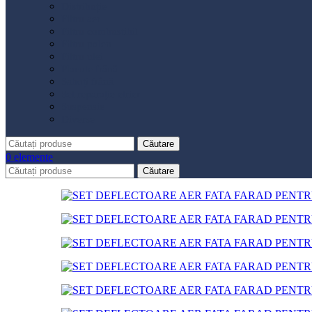
Distribuție
Filtru aer
Filtru combustibil
Filtru polen
Filtru ulei
Placute frână
Saboți frână
Set reparație etrier
Suspensie
Diverse
Căutare
0
elemente
Căutare