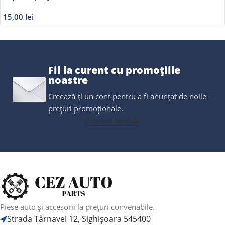
15,00
lei
Fii la curent cu promoțiile
noastre
Creează-ți un cont pentru a fi anunțat de noile
prețuri promoționale.
Creează cont
Piese auto și accesorii la prețuri convenabile.
Strada Târnavei 12, Sighișoara 545400