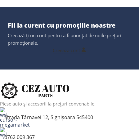
Fii la curent cu promoțiile noastre
Creează-ți un cont pentru a fi anunțat de noile prețuri
promoționale.
Creează cont
Piese auto și accesorii la prețuri convenabile.
Strada Târnavei 12, Sighișoara 545400
0762 009 367