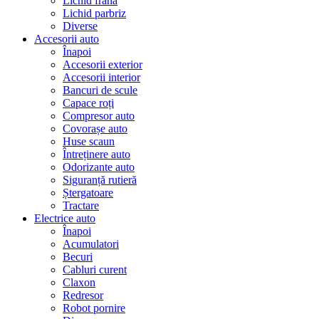
Lichid frână
Lichid parbriz
Diverse
Accesorii auto
Înapoi
Accesorii exterior
Accesorii interior
Bancuri de scule
Capace roți
Compresor auto
Covorașe auto
Huse scaun
Întreținere auto
Odorizante auto
Siguranță rutieră
Ștergatoare
Tractare
Electrice auto
Înapoi
Acumulatori
Becuri
Cabluri curent
Claxon
Redresor
Robot pornire