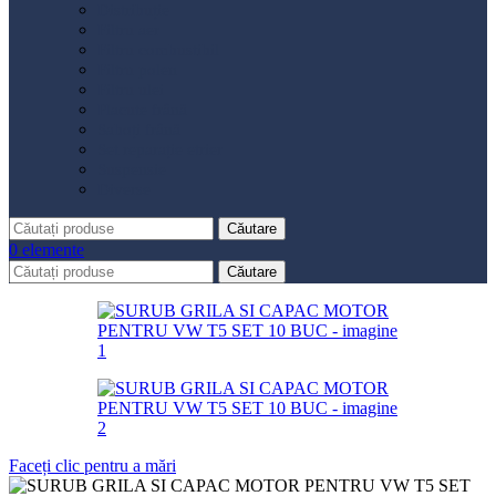
Distribuție
Filtru aer
Filtru combustibil
Filtru polen
Filtru ulei
Placute frână
Saboți frână
Set reparație etrier
Suspensie
Diverse
Căutare
0
elemente
Căutare
Faceți clic pentru a mări