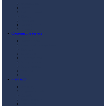
Acumulatori
Becuri
Cabluri curent
Claxon
Redresor
Robot pornire
Diverse
Consumabile service
Borne baterii
Consumabile vopsitorie
Cric auto
Scule auto
Siguranțe auto
Spray service
Spray vopsea
Vaselină
Diverse
Piese auto
Ambreiaj
Angrenare roată
Direcție
Curea accesorii
Disc frână