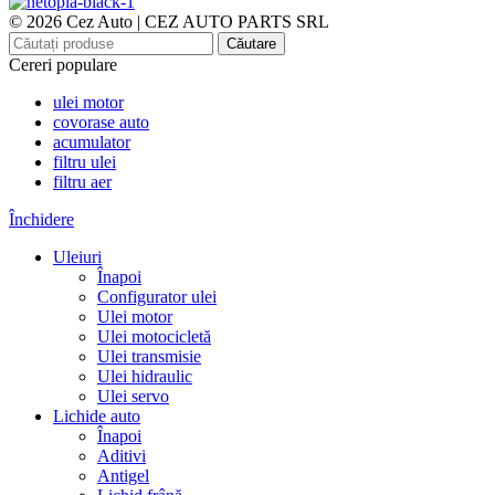
© 2026 Cez Auto | CEZ AUTO PARTS SRL
Căutare
Cereri populare
ulei motor
covorase auto
acumulator
filtru ulei
filtru aer
Închidere
Uleiuri
Înapoi
Configurator ulei
Ulei motor
Ulei motocicletă
Ulei transmisie
Ulei hidraulic
Ulei servo
Lichide auto
Înapoi
Aditivi
Antigel