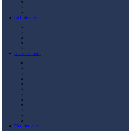
Ulei transmisie
Ulei hidraulic
Ulei servo
Lichide auto
Aditivi
Antigel
Lichid frână
Lichid parbriz
Diverse
Accesorii auto
Accesorii exterior
Accesorii interior
Bancuri de scule
Capace roți
Compresor auto
Covorașe auto
Huse scaun
Întreținere auto
Odorizante auto
Siguranță rutieră
Ștergatoare
Tractare
Electrice auto