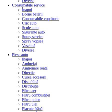
Diverse
Consumabile service
Înapoi
Borne baterii
Consumabile vopsitorie
Cric auto
Scule auto
Siguranțe auto
Spray service
Spray vopsea
Vaselină
Diverse
Piese auto
Înapoi
Ambreiaj
Angrenare roată
Direcție
Curea accesorii
Disc frână
Distribuție
Filtru aer
Filtru combustibil
Filtru polen
Filtru ulei
Placute frână