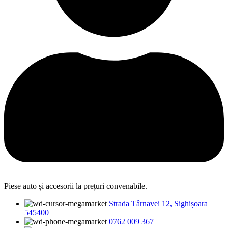
Piese auto și accesorii la prețuri convenabile.
Strada Târnavei 12, Sighișoara
545400
0762 009 367