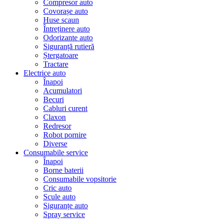
Compresor auto
Covorașe auto
Huse scaun
Întreținere auto
Odorizante auto
Siguranță rutieră
Ștergatoare
Tractare
Electrice auto
Înapoi
Acumulatori
Becuri
Cabluri curent
Claxon
Redresor
Robot pornire
Diverse
Consumabile service
Înapoi
Borne baterii
Consumabile vopsitorie
Cric auto
Scule auto
Siguranțe auto
Spray service