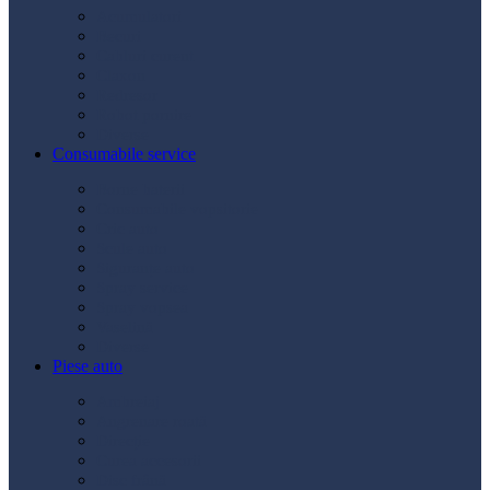
Acumulatori
Becuri
Cabluri curent
Claxon
Redresor
Robot pornire
Diverse
Consumabile service
Borne baterii
Consumabile vopsitorie
Cric auto
Scule auto
Siguranțe auto
Spray service
Spray vopsea
Vaselină
Diverse
Piese auto
Ambreiaj
Angrenare roată
Direcție
Curea accesorii
Disc frână