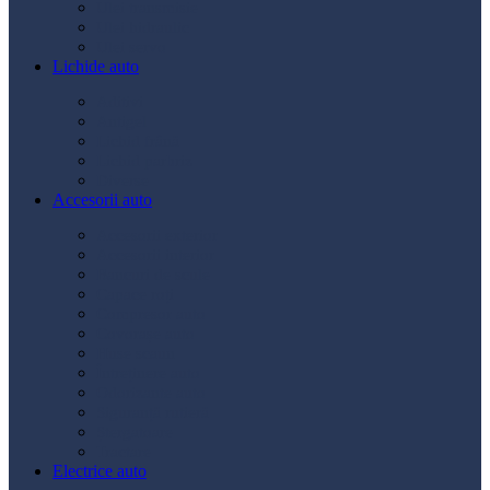
Ulei transmisie
Ulei hidraulic
Ulei servo
Lichide auto
Aditivi
Antigel
Lichid frână
Lichid parbriz
Diverse
Accesorii auto
Accesorii exterior
Accesorii interior
Bancuri de scule
Capace roți
Compresor auto
Covorașe auto
Huse scaun
Întreținere auto
Odorizante auto
Siguranță rutieră
Ștergatoare
Tractare
Electrice auto