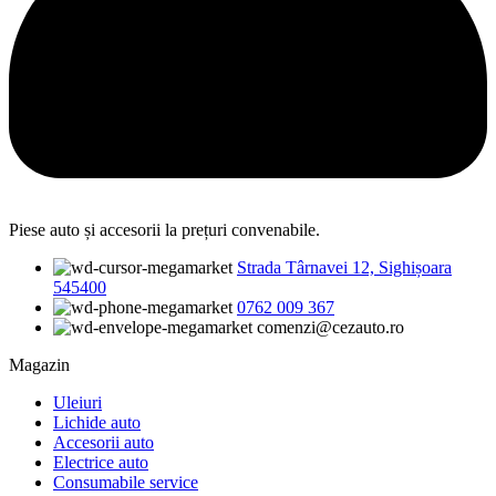
Piese auto și accesorii la prețuri convenabile.
Strada Târnavei 12, Sighișoara
545400
0762 009 367
comenzi@cezauto.ro
Magazin
Uleiuri
Lichide auto
Accesorii auto
Electrice auto
Consumabile service