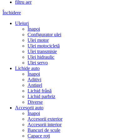
filtru aer
Închidere
Uleiuri
Înapoi
Configurator ulei
Ulei motor
Ulei motocicletă
Ulei transmisie
Ulei hidraulic
Ulei servo
Lichide auto
Înapoi
Aditivi
Antigel
Lichid frână
Lichid parbriz
Diverse
Accesorii auto
Înapoi
Accesorii exterior
Accesorii interior
Bancuri de scule
Capace roți