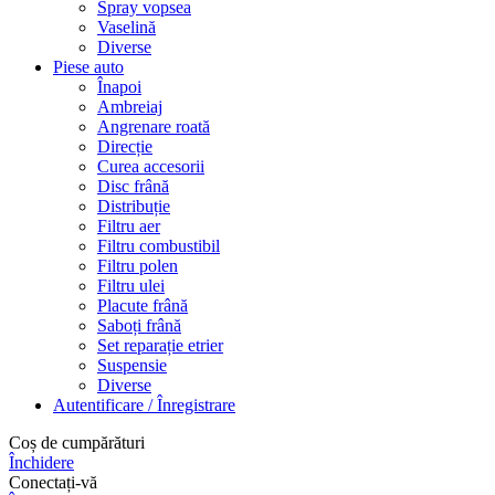
Spray vopsea
Vaselină
Diverse
Piese auto
Înapoi
Ambreiaj
Angrenare roată
Direcție
Curea accesorii
Disc frână
Distribuție
Filtru aer
Filtru combustibil
Filtru polen
Filtru ulei
Placute frână
Saboți frână
Set reparație etrier
Suspensie
Diverse
Autentificare / Înregistrare
Coș de cumpărături
Închidere
Conectați-vă