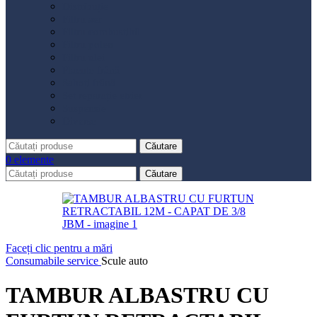
Distribuție
Filtru aer
Filtru combustibil
Filtru polen
Filtru ulei
Placute frână
Saboți frână
Set reparație etrier
Suspensie
Diverse
Căutare
0
elemente
Căutare
Faceți clic pentru a mări
Consumabile service
Scule auto
TAMBUR ALBASTRU CU