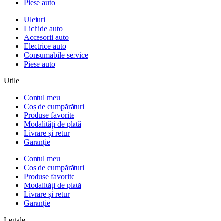
Piese auto
Uleiuri
Lichide auto
Accesorii auto
Electrice auto
Consumabile service
Piese auto
Utile
Contul meu
Coș de cumpărături
Produse favorite
Modalități de plată
Livrare și retur
Garanție
Contul meu
Coș de cumpărături
Produse favorite
Modalități de plată
Livrare și retur
Garanție
Legale