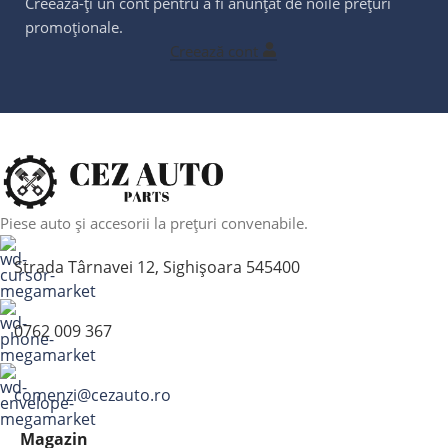
Creează-ți un cont pentru a fi anunțat de noile prețuri
promoționale.
Creează cont
Piese auto și accesorii la prețuri convenabile.
Strada Târnavei 12, Sighișoara 545400
0762 009 367
comenzi@cezauto.ro
Magazin