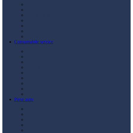
Acumulatori
Becuri
Cabluri curent
Claxon
Redresor
Robot pornire
Diverse
Consumabile service
Borne baterii
Consumabile vopsitorie
Cric auto
Scule auto
Siguranțe auto
Spray service
Spray vopsea
Vaselină
Diverse
Piese auto
Ambreiaj
Angrenare roată
Direcție
Curea accesorii
Disc frână