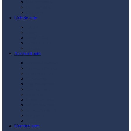
Ulei transmisie
Ulei hidraulic
Ulei servo
Lichide auto
Aditivi
Antigel
Lichid frână
Lichid parbriz
Diverse
Accesorii auto
Accesorii exterior
Accesorii interior
Bancuri de scule
Capace roți
Compresor auto
Covorașe auto
Huse scaun
Întreținere auto
Odorizante auto
Siguranță rutieră
Ștergatoare
Tractare
Electrice auto