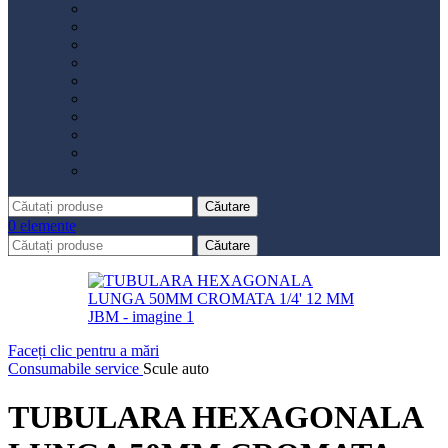
Distribuție
Filtru aer
Filtru combustibil
Filtru polen
Filtru ulei
Placute frână
Saboți frână
Set reparație etrier
Suspensie
Diverse
Căutare
0
elemente
Căutare
Faceți clic pentru a mări
Consumabile service
Scule auto
TUBULARA HEXAGONALA