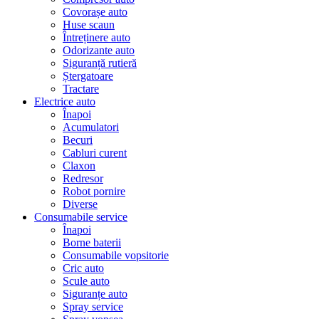
Covorașe auto
Huse scaun
Întreținere auto
Odorizante auto
Siguranță rutieră
Ștergatoare
Tractare
Electrice auto
Înapoi
Acumulatori
Becuri
Cabluri curent
Claxon
Redresor
Robot pornire
Diverse
Consumabile service
Înapoi
Borne baterii
Consumabile vopsitorie
Cric auto
Scule auto
Siguranțe auto
Spray service