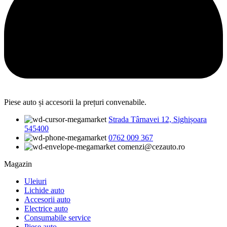
Piese auto și accesorii la prețuri convenabile.
Strada Târnavei 12, Sighișoara
545400
0762 009 367
comenzi@cezauto.ro
Magazin
Uleiuri
Lichide auto
Accesorii auto
Electrice auto
Consumabile service
Piese auto