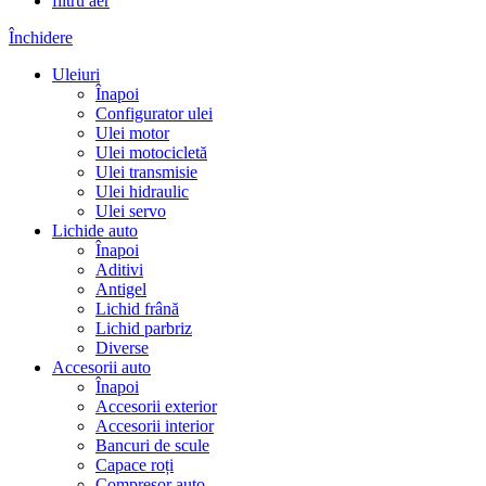
filtru aer
Închidere
Uleiuri
Înapoi
Configurator ulei
Ulei motor
Ulei motocicletă
Ulei transmisie
Ulei hidraulic
Ulei servo
Lichide auto
Înapoi
Aditivi
Antigel
Lichid frână
Lichid parbriz
Diverse
Accesorii auto
Înapoi
Accesorii exterior
Accesorii interior
Bancuri de scule
Capace roți
Compresor auto