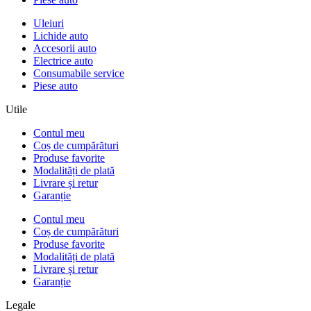
Uleiuri
Lichide auto
Accesorii auto
Electrice auto
Consumabile service
Piese auto
Utile
Contul meu
Coș de cumpărături
Produse favorite
Modalități de plată
Livrare și retur
Garanție
Contul meu
Coș de cumpărături
Produse favorite
Modalități de plată
Livrare și retur
Garanție
Legale