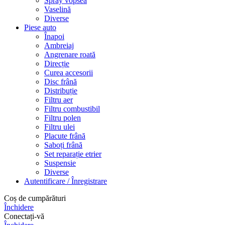
Spray vopsea
Vaselină
Diverse
Piese auto
Înapoi
Ambreiaj
Angrenare roată
Direcție
Curea accesorii
Disc frână
Distribuție
Filtru aer
Filtru combustibil
Filtru polen
Filtru ulei
Placute frână
Saboți frână
Set reparație etrier
Suspensie
Diverse
Autentificare / Înregistrare
Coș de cumpărături
Închidere
Conectați-vă