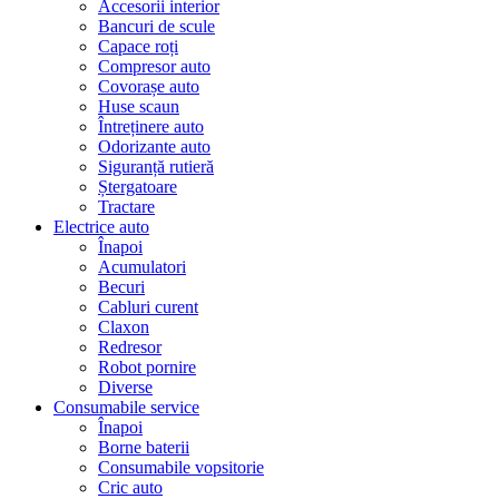
Accesorii interior
Bancuri de scule
Capace roți
Compresor auto
Covorașe auto
Huse scaun
Întreținere auto
Odorizante auto
Siguranță rutieră
Ștergatoare
Tractare
Electrice auto
Înapoi
Acumulatori
Becuri
Cabluri curent
Claxon
Redresor
Robot pornire
Diverse
Consumabile service
Înapoi
Borne baterii
Consumabile vopsitorie
Cric auto