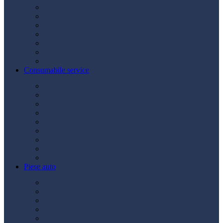
Acumulatori
Becuri
Cabluri curent
Claxon
Redresor
Robot pornire
Diverse
Consumabile service
Borne baterii
Consumabile vopsitorie
Cric auto
Scule auto
Siguranțe auto
Spray service
Spray vopsea
Vaselină
Diverse
Piese auto
Ambreiaj
Angrenare roată
Direcție
Curea accesorii
Disc frână