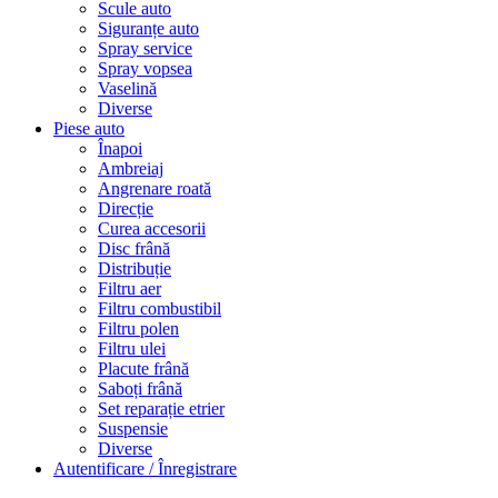
Scule auto
Siguranțe auto
Spray service
Spray vopsea
Vaselină
Diverse
Piese auto
Înapoi
Ambreiaj
Angrenare roată
Direcție
Curea accesorii
Disc frână
Distribuție
Filtru aer
Filtru combustibil
Filtru polen
Filtru ulei
Placute frână
Saboți frână
Set reparație etrier
Suspensie
Diverse
Autentificare / Înregistrare