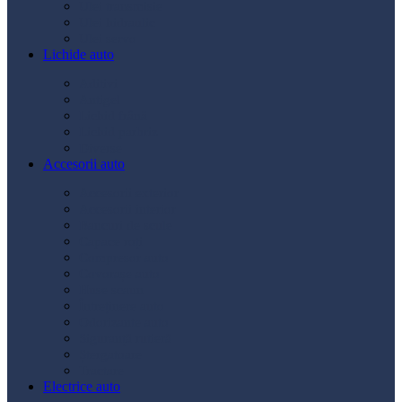
Ulei transmisie
Ulei hidraulic
Ulei servo
Lichide auto
Aditivi
Antigel
Lichid frână
Lichid parbriz
Diverse
Accesorii auto
Accesorii exterior
Accesorii interior
Bancuri de scule
Capace roți
Compresor auto
Covorașe auto
Huse scaun
Întreținere auto
Odorizante auto
Siguranță rutieră
Ștergatoare
Tractare
Electrice auto