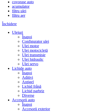
covorase auto
acumulator
filtru ulei
filtru aer
Închidere
Uleiuri
Înapoi
Configurator ulei
Ulei motor
Ulei motocicletă
Ulei transmisie
Ulei hidraulic
Ulei servo
Lichide auto
Înapoi
Aditivi
Antigel
Lichid frână
Lichid parbriz
Diverse
Accesorii auto
Înapoi
Accesorii exterior