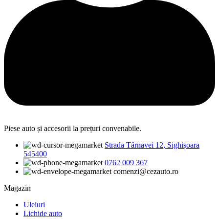
Piese auto și accesorii la prețuri convenabile.
Strada Târnavei 12, Sighișoara
545400
0762 009 367
comenzi@cezauto.ro
Magazin
Uleiuri
Lichide auto