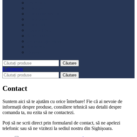
Distribuție
Filtru aer
Filtru combustibil
Filtru polen
Filtru ulei
Placute frână
Saboți frână
Set reparație etrier
Suspensie
Diverse
Căutare
0
elemente
Căutare
Contact
Suntem aici să te ajutăm cu orice întrebare! Fie că ai nevoie de
informații despre produse, consiliere tehnică sau detalii despre
comanda ta, nu ezita să ne contactezi.
Poți să ne scrii direct prin formularul de contact, să ne apelezi
telefonic sau să ne vizitezi la sediul nostru din Sighișoara.