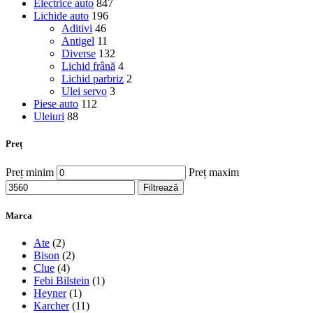
Electrice auto
847
Lichide auto
196
Aditivi
46
Antigel
11
Diverse
132
Lichid frână
4
Lichid parbriz
2
Ulei servo
3
Piese auto
112
Uleiuri
88
Preț
Preț minim
Preț maxim
Filtrează
Marca
Ate
(2)
Bison
(2)
Clue
(4)
Febi Bilstein
(1)
Heyner
(1)
Karcher
(11)