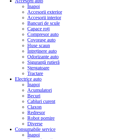
Accesorii auto
Înapoi
Accesorii exterior
Accesorii interior
Bancuri de scule
Capace roți
Compresor auto
Covorașe auto
Huse scaun
Întreținere auto
Odorizante auto
Siguranță rutieră
Ștergatoare
Tractare
Electrice auto
Înapoi
Acumulatori
Becuri
Cabluri curent
Claxon
Redresor
Robot pornire
Diverse
Consumabile service
Înapoi