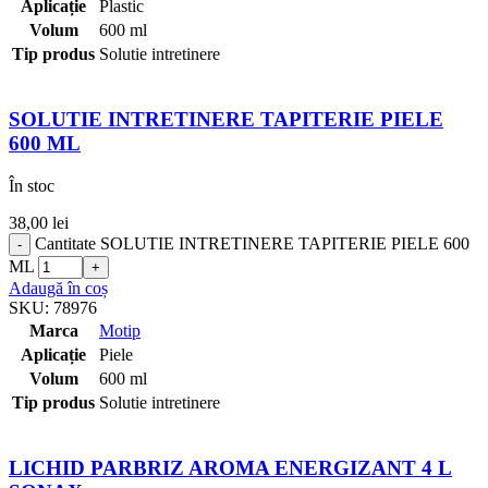
Aplicație
Plastic
Volum
600 ml
Tip produs
Solutie intretinere
SOLUTIE INTRETINERE TAPITERIE PIELE
600 ML
În stoc
38,00
lei
Cantitate SOLUTIE INTRETINERE TAPITERIE PIELE 600
ML
Adaugă în coș
SKU:
78976
Marca
Motip
Aplicație
Piele
Volum
600 ml
Tip produs
Solutie intretinere
LICHID PARBRIZ AROMA ENERGIZANT 4 L