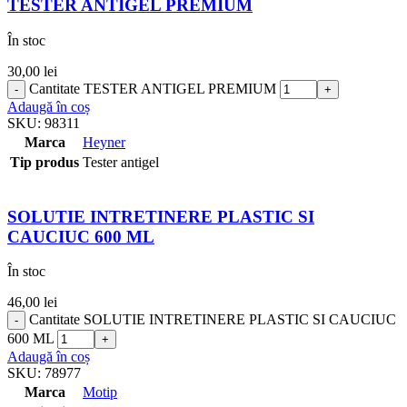
TESTER ANTIGEL PREMIUM
În stoc
30,00
lei
Cantitate TESTER ANTIGEL PREMIUM
Adaugă în coș
SKU:
98311
Marca
Heyner
Tip produs
Tester antigel
SOLUTIE INTRETINERE PLASTIC SI
CAUCIUC 600 ML
În stoc
46,00
lei
Cantitate SOLUTIE INTRETINERE PLASTIC SI CAUCIUC
600 ML
Adaugă în coș
SKU:
78977
Marca
Motip