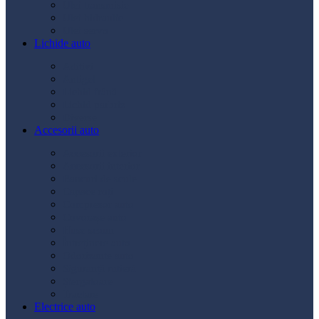
Ulei transmisie
Ulei hidraulic
Ulei servo
Lichide auto
Aditivi
Antigel
Lichid frână
Lichid parbriz
Diverse
Accesorii auto
Accesorii exterior
Accesorii interior
Bancuri de scule
Capace roți
Compresor auto
Covorașe auto
Huse scaun
Întreținere auto
Odorizante auto
Siguranță rutieră
Ștergatoare
Tractare
Electrice auto