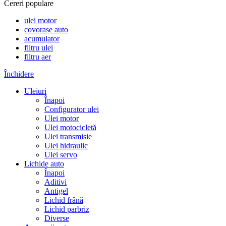
Cereri populare
ulei motor
covorase auto
acumulator
filtru ulei
filtru aer
Închidere
Uleiuri
Înapoi
Configurator ulei
Ulei motor
Ulei motocicletă
Ulei transmisie
Ulei hidraulic
Ulei servo
Lichide auto
Înapoi
Aditivi
Antigel
Lichid frână
Lichid parbriz
Diverse