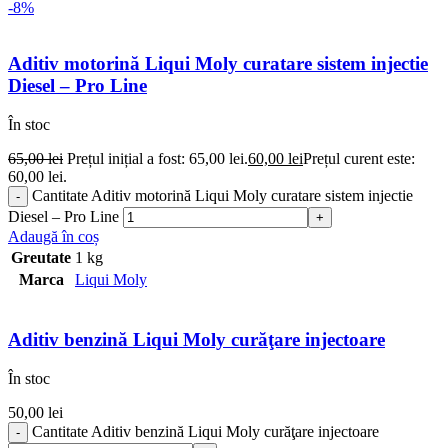
-8%
Aditiv motorină Liqui Moly curatare sistem injectie
Diesel – Pro Line
În stoc
65,00
lei
Prețul inițial a fost: 65,00 lei.
60,00
lei
Prețul curent este:
60,00 lei.
Cantitate Aditiv motorină Liqui Moly curatare sistem injectie
Diesel – Pro Line
Adaugă în coș
Greutate
1 kg
Marca
Liqui Moly
Aditiv benzină Liqui Moly curăţare injectoare
În stoc
50,00
lei
Cantitate Aditiv benzină Liqui Moly curăţare injectoare