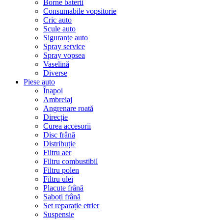
Borne baterii
Consumabile vopsitorie
Cric auto
Scule auto
Siguranțe auto
Spray service
Spray vopsea
Vaselină
Diverse
Piese auto
Înapoi
Ambreiaj
Angrenare roată
Direcție
Curea accesorii
Disc frână
Distribuție
Filtru aer
Filtru combustibil
Filtru polen
Filtru ulei
Placute frână
Saboți frână
Set reparație etrier
Suspensie