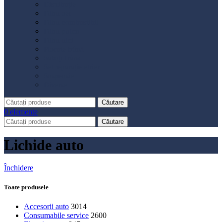
Distribuție
Filtru aer
Filtru combustibil
Filtru polen
Filtru ulei
Placute frână
Saboți frână
Set reparație etrier
Suspensie
Diverse
Căutare
0
elemente
Căutare
Lichide auto
Închidere
Toate produsele
Accesorii auto
3014
Consumabile service
2600