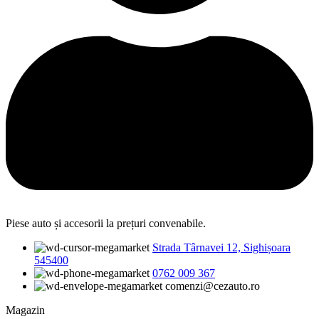
Piese auto și accesorii la prețuri convenabile.
Strada Târnavei 12, Sighișoara
545400
0762 009 367
comenzi@cezauto.ro
Magazin