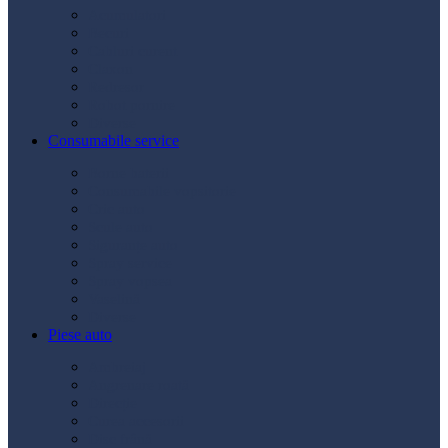
Acumulatori
Becuri
Cabluri curent
Claxon
Redresor
Robot pornire
Diverse
Consumabile service
Borne baterii
Consumabile vopsitorie
Cric auto
Scule auto
Siguranțe auto
Spray service
Spray vopsea
Vaselină
Diverse
Piese auto
Ambreiaj
Angrenare roată
Direcție
Curea accesorii
Disc frână