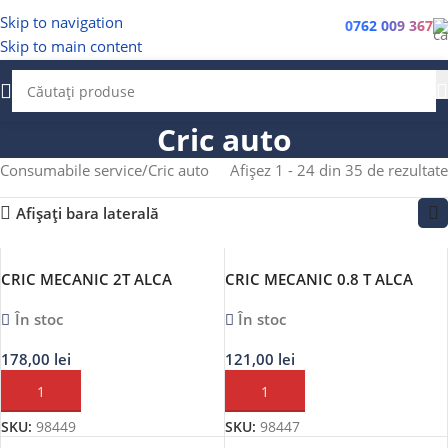
Skip to navigation
0762 009 367
Skip to main content
Cric auto
Consumabile service
Cric auto
Afișez 1 - 24 din 35 de rezultate
Afișați bara laterală
CRIC MECANIC 2T ALCA
CRIC MECANIC 0.8 T ALCA
În stoc
În stoc
178,00
lei
121,00
lei
ADAUGĂ ÎN COȘ
ADAUGĂ ÎN COȘ
SKU:
98449
SKU:
98447