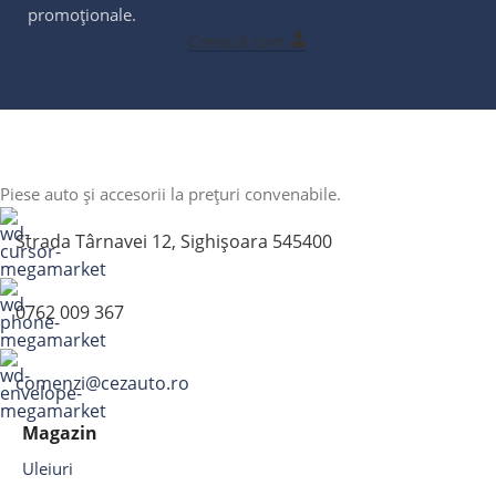
promoționale.
Creează cont
Piese auto și accesorii la prețuri convenabile.
Strada Târnavei 12, Sighișoara 545400
0762 009 367
comenzi@cezauto.ro
Magazin
Uleiuri