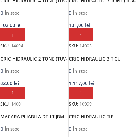
CRIC HIDRAULIC 4 TONE (TUV-
CRIC HIDRAULIC 3 TONE (TUV-
GS.CE)
GS.CE)
În stoc
În stoc
102,00
lei
101,00
lei
ADAUGĂ ÎN COȘ
ADAUGĂ ÎN COȘ
SKU:
14004
SKU:
14003
CRIC HIDRAULIC 2 TONE (TUV-
CRIC HIDRAULIC 3 T CU
GS.CE)
PEDALA JBM
În stoc
În stoc
82,00
lei
1.117,00
lei
ADAUGĂ ÎN COȘ
ADAUGĂ ÎN COȘ
SKU:
14001
SKU:
10999
MACARA PLIABILA DE 1T JBM
CRIC HIDRAULIC TIP
CROCODIL. 2 TONE – SEALEY
În stoc
În stoc