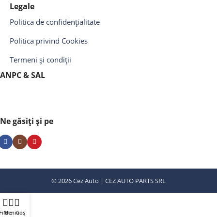
Legale
Politica de confidențialitate
Politica privind Cookies
Termeni și condiții
ANPC & SAL
Ne găsiți și pe
© 2026 Cez Auto | CEZ AUTO PARTS SRL
Filtre
Meniu
Coș