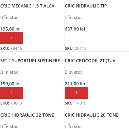
CRIC MECANIC 1.5 T ALCA
CRIC HIDRAULIC TIP
CROCODIL. 2 TONE – SEALEY
În stoc
În stoc
135,00
lei
637,00
lei
ADAUGĂ ÎN COȘ
ADAUGĂ ÎN COȘ
SKU:
98446
SKU:
28113
SET 2 SUPORTURI SUSTINERE
CRIC CROCODIL 2T (TUV-
CAROSERII 3T (2 X 1.5TONE)
GS.CE)
În stoc
În stoc
JBM
199,00
lei
211,00
lei
ADAUGĂ ÎN COȘ
ADAUGĂ ÎN COȘ
SKU:
19843
SKU:
14019
CRIC HIDRAULIC 32 TONE
CRIC HIDRAULIC 20 TONE
(TUV-GS.CE)
(TUV-GS.CE)
În stoc
În stoc