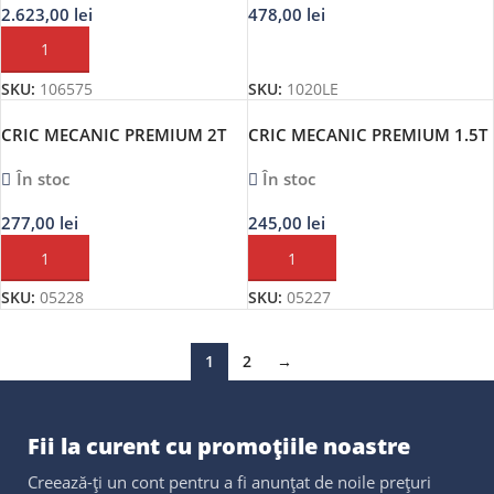
2.623,00
lei
478,00
lei
ADAUGĂ ÎN COȘ
ADAUGĂ ÎN COȘ
SKU:
106575
SKU:
1020LE
CRIC MECANIC PREMIUM 2T
CRIC MECANIC PREMIUM 1.5T
‘BLACK EDITION’ HEYNER
‘BLACK EDITION’ HEYNER
În stoc
În stoc
277,00
lei
245,00
lei
ADAUGĂ ÎN COȘ
ADAUGĂ ÎN COȘ
SKU:
05228
SKU:
05227
1
2
→
Fii la curent cu promoțiile noastre
Creează-ți un cont pentru a fi anunțat de noile prețuri