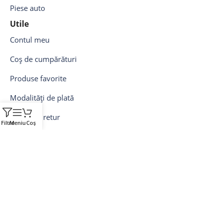
Piese auto
Utile
Contul meu
Coș de cumpărături
Produse favorite
Modalități de plată
Livrare și retur
Filtre
Meniu
Coș
Garanție
Legale
Politica de confidențialitate
Politica privind Cookies
Termeni și condiții