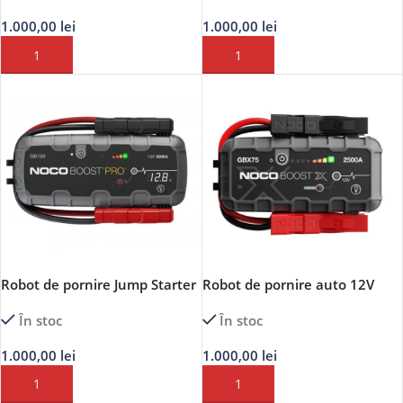
1.000,00
lei
1.000,00
lei
ADAUGĂ ÎN COȘ
ADAUGĂ ÎN COȘ
Robot de pornire Jump Starter
Robot de pornire auto 12V
auto 12V Noco GB150 BOOST
Noco BOOST GBX75 Jump
În stoc
În stoc
PRO Lithium 3000A
Starter Lithium 2500A
1.000,00
lei
1.000,00
lei
ADAUGĂ ÎN COȘ
ADAUGĂ ÎN COȘ