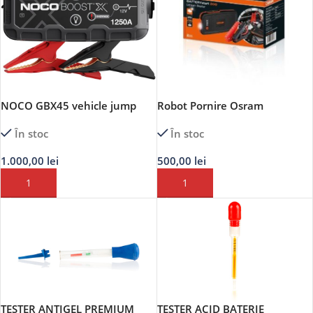
NOCO GBX45 vehicle jump
Robot Pornire Osram
starter 1250 A 6 din 101
În stoc
În stoc
1.000,00
lei
500,00
lei
ADAUGĂ ÎN COȘ
ADAUGĂ ÎN COȘ
TESTER ANTIGEL PREMIUM
TESTER ACID BATERIE