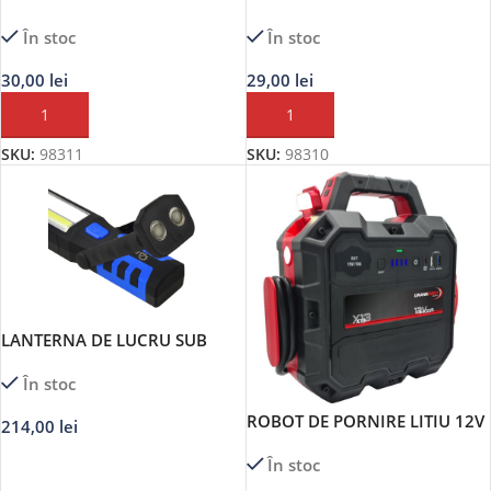
PREMIUM
În stoc
În stoc
30,00
lei
29,00
lei
ADAUGĂ ÎN COȘ
ADAUGĂ ÎN COȘ
SKU:
98311
SKU:
98310
LANTERNA DE LUCRU SUB
CAPOTA REINCARCABILA 120
În stoc
LED MAGNETICA12/230V
ROBOT DE PORNIRE LITIU 12V
214,00
lei
3500A POWER BANK –
ADAUGĂ ÎN COȘ
În stoc
LEMANIA ENERGY