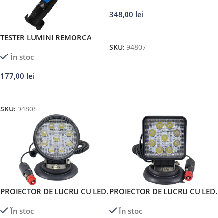
348,00
lei
ADAUGĂ ÎN COȘ
TESTER LUMINI REMORCA
7/13 PINI JBM
SKU:
94807
În stoc
177,00
lei
ADAUGĂ ÎN COȘ
SKU:
94808
PROIECTOR DE LUCRU CU LED.
PROIECTOR DE LUCRU CU LED.
ROTUND. LUMINA
PATRAT. LUMINA
În stoc
În stoc
CONCENTRATA. BAZA
CONCENTRATA. BAZA