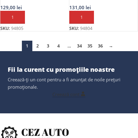
MAGNETICA JBM
MAGNETICA JBM
129,00
lei
131,00
lei
ADAUGĂ ÎN COȘ
ADAUGĂ ÎN COȘ
SKU:
94805
SKU:
94804
1
2
3
4
…
34
35
36
→
Fii la curent cu promoțiile noastre
Creează-ți un cont pentru a fi anunțat de noile prețuri
promoționale.
Creează cont