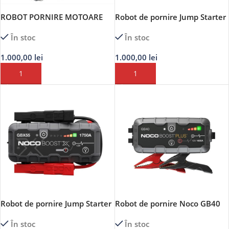
ROBOT PORNIRE MOTOARE
Robot de pornire Jump Starter
BENZINA SI DIESEL 12V-LASER
auto 12V Noco BOOST GBX155
În stoc
În stoc
TOOLS
Lithium 4250A
1.000,00
lei
1.000,00
lei
ADAUGĂ ÎN COȘ
ADAUGĂ ÎN COȘ
Robot de pornire Jump Starter
Robot de pornire Noco GB40
auto 12V Noco BOOST GBX55
BOOST Plus Jump Starter auto
În stoc
În stoc
Lithium 1750A
12V 1000A Lithium