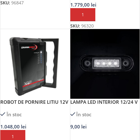
SKU:
96847
1.779,00
lei
ADAUGĂ ÎN COȘ
SKU:
96320
ROBOT DE PORNIRE LITIU 12V
LAMPA LED INTERIOR 12/24 V
2200A POWER BANK-LEMANIA
MEGA DRIVE
În stoc
În stoc
ENERGY
1.048,00
lei
9,00
lei
ADAUGĂ ÎN COȘ
ADAUGĂ ÎN COȘ