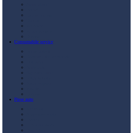
Acumulatori
Becuri
Cabluri curent
Claxon
Redresor
Robot pornire
Diverse
Consumabile service
Borne baterii
Consumabile vopsitorie
Cric auto
Scule auto
Siguranțe auto
Spray service
Spray vopsea
Vaselină
Diverse
Piese auto
Ambreiaj
Angrenare roată
Direcție
Curea accesorii
Disc frână