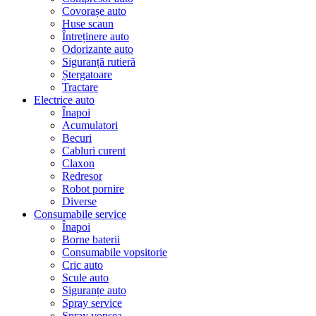
Covorașe auto
Huse scaun
Întreținere auto
Odorizante auto
Siguranță rutieră
Ștergatoare
Tractare
Electrice auto
Înapoi
Acumulatori
Becuri
Cabluri curent
Claxon
Redresor
Robot pornire
Diverse
Consumabile service
Înapoi
Borne baterii
Consumabile vopsitorie
Cric auto
Scule auto
Siguranțe auto
Spray service
Spray vopsea