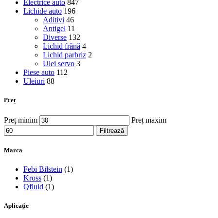
Electrice auto
847
Lichide auto
196
Aditivi
46
Antigel
11
Diverse
132
Lichid frână
4
Lichid parbriz
2
Ulei servo
3
Piese auto
112
Uleiuri
88
Preț
Preț minim
Preț maxim
Filtrează
Marca
Febi Bilstein
(1)
Kross
(1)
Qfluid
(1)
Aplicație