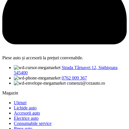
Piese auto și accesorii la prețuri convenabile.
Strada Târnavei 12, Sighișoara
545400
0762 009 367
comenzi@cezauto.ro
Magazin
Uleiuri
Lichide auto
Accesorii auto
Electrice auto
Consumabile service
Piese auto