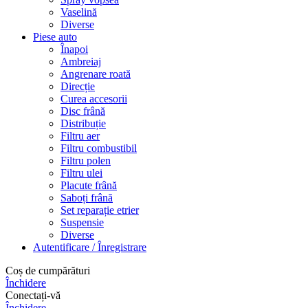
Vaselină
Diverse
Piese auto
Înapoi
Ambreiaj
Angrenare roată
Direcție
Curea accesorii
Disc frână
Distribuție
Filtru aer
Filtru combustibil
Filtru polen
Filtru ulei
Placute frână
Saboți frână
Set reparație etrier
Suspensie
Diverse
Autentificare / Înregistrare
Coș de cumpărături
Închidere
Conectați-vă
Închidere