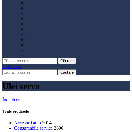
Distribuție
Filtru aer
Filtru combustibil
Filtru polen
Filtru ulei
Placute frână
Saboți frână
Set reparație etrier
Suspensie
Diverse
Căutare
0
elemente
Căutare
Ulei servo
Închidere
Toate produsele
Accesorii auto
3014
Consumabile service
2600