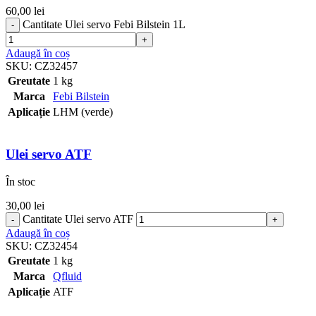
60,00
lei
Cantitate Ulei servo Febi Bilstein 1L
Adaugă în coș
SKU:
CZ32457
Greutate
1 kg
Marca
Febi Bilstein
Aplicație
LHM (verde)
Ulei servo ATF
În stoc
30,00
lei
Cantitate Ulei servo ATF
Adaugă în coș
SKU:
CZ32454
Greutate
1 kg
Marca
Qfluid
Aplicație
ATF