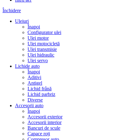
Închidere
Uleiuri
Înapoi
Configurator ulei
Ulei motor
Ulei motocicletă
Ulei transmisie
Ulei hidraulic
Ulei servo
Lichide auto
Înapoi
Aditivi
Antigel
Lichid frână
Lichid parbriz
Diverse
Accesorii auto
Înapoi
Accesorii exterior
Accesorii interior
Bancuri de scule
Capace roți
Compresor auto