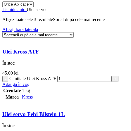
Lichide auto
Ulei servo
Afișez toate cele 3 rezultate
Sortat după cele mai recente
Afișați bara laterală
Ulei Kross ATF
În stoc
45,00
lei
Cantitate Ulei Kross ATF
Adaugă în coș
Greutate
1 kg
Marca
Kross
Ulei servo Febi Bilstein 1L
În stoc