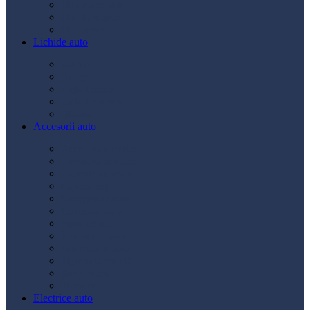
Ulei transmisie
Ulei hidraulic
Ulei servo
Lichide auto
Aditivi
Antigel
Lichid frână
Lichid parbriz
Diverse
Accesorii auto
Accesorii exterior
Accesorii interior
Bancuri de scule
Capace roți
Compresor auto
Covorașe auto
Huse scaun
Întreținere auto
Odorizante auto
Siguranță rutieră
Ștergatoare
Tractare
Electrice auto