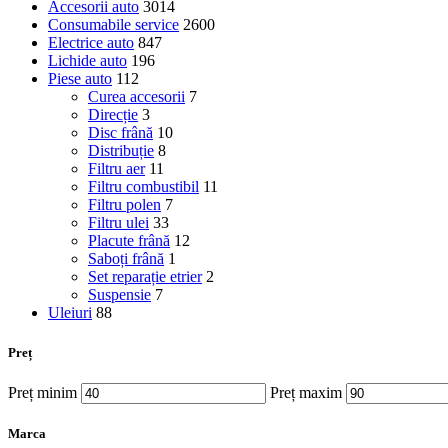
Accesorii auto
3014
Consumabile service
2600
Electrice auto
847
Lichide auto
196
Piese auto
112
Curea accesorii
7
Direcție
3
Disc frână
10
Distribuție
8
Filtru aer
11
Filtru combustibil
11
Filtru polen
7
Filtru ulei
33
Placute frână
12
Saboți frână
1
Set reparație etrier
2
Suspensie
7
Uleiuri
88
Preț
Preț minim
Preț maxim
Marca