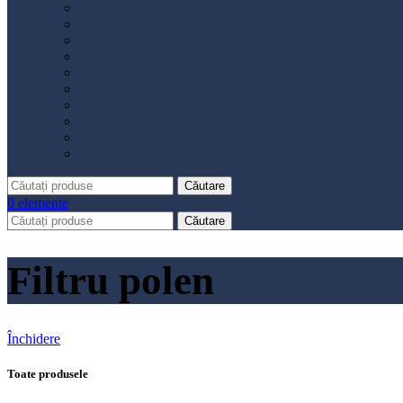
Distribuție
Filtru aer
Filtru combustibil
Filtru polen
Filtru ulei
Placute frână
Saboți frână
Set reparație etrier
Suspensie
Diverse
Căutare
0
elemente
Căutare
Filtru polen
Închidere
Toate produsele