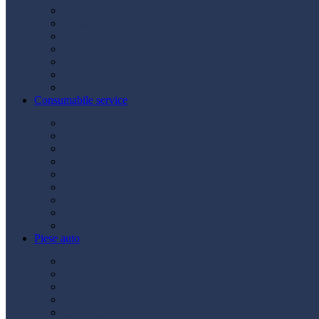
Acumulatori
Becuri
Cabluri curent
Claxon
Redresor
Robot pornire
Diverse
Consumabile service
Borne baterii
Consumabile vopsitorie
Cric auto
Scule auto
Siguranțe auto
Spray service
Spray vopsea
Vaselină
Diverse
Piese auto
Ambreiaj
Angrenare roată
Direcție
Curea accesorii
Disc frână