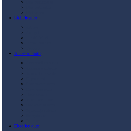
Ulei transmisie
Ulei hidraulic
Ulei servo
Lichide auto
Aditivi
Antigel
Lichid frână
Lichid parbriz
Diverse
Accesorii auto
Accesorii exterior
Accesorii interior
Bancuri de scule
Capace roți
Compresor auto
Covorașe auto
Huse scaun
Întreținere auto
Odorizante auto
Siguranță rutieră
Ștergatoare
Tractare
Electrice auto