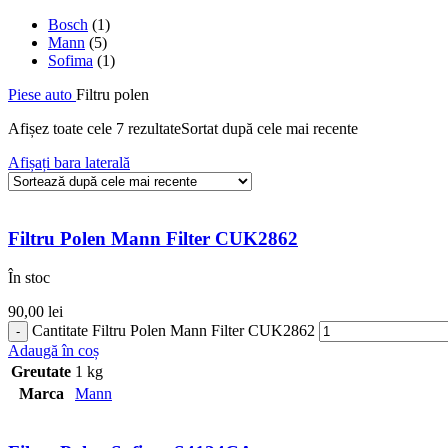
Bosch
(1)
Mann
(5)
Sofima
(1)
Piese auto
Filtru polen
Afișez toate cele 7 rezultate
Sortat după cele mai recente
Afișați bara laterală
Filtru Polen Mann Filter CUK2862
În stoc
90,00
lei
Cantitate Filtru Polen Mann Filter CUK2862
Adaugă în coș
Greutate
1 kg
Marca
Mann