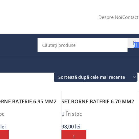
Despre Noi
Contact
ORNE BATERIE 6-95 MM2
SET BORNE BATERIE 6-70 MM2
2BUC
oc
În stoc
0
lei
98,00
lei
Ă ÎN COȘ
ADAUGĂ ÎN COȘ