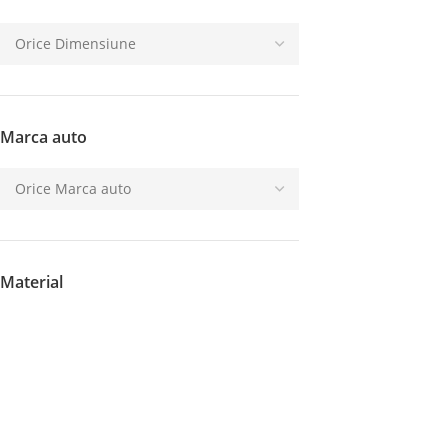
Marca auto
Material
Metal
(3)
Plastic
(5)
Tip produs