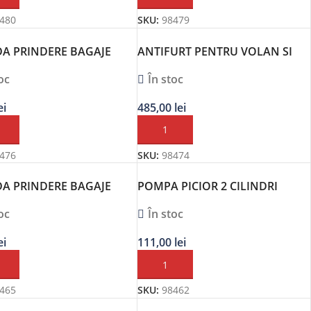
480
SKU:
98479
A PRINDERE BAGAJE
ANTIFURT PENTRU VOLAN SI
2BUC HEYNER
PEDALE CU CIFRU
oc
În stoc
ei
485,00
lei
Ă ÎN COȘ
ADAUGĂ ÎN COȘ
476
SKU:
98474
A PRINDERE BAGAJE
POMPA PICIOR 2 CILINDRI
2BUC ALCA
COMPACT
oc
În stoc
ei
111,00
lei
Ă ÎN COȘ
ADAUGĂ ÎN COȘ
465
SKU:
98462