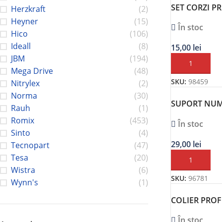
SET CORZI P
Herzkraft
(2)
1M
Heyner
(15)
În stoc
Hico
(106)
Ideall
(8)
15,00
lei
JBM
(194)
ADAUGĂ ÎN C
Mega Drive
(48)
SKU:
98459
Nitrylex
(2)
Norma
(30)
SUPORT NU
Rauh
(1)
INMATRICUL
Romix
(453)
În stoc
FARA RAME S
Sinto
(4)
SPATE) TRA
29,00
lei
Tecnopart
(47)
Tesa
(20)
ADAUGĂ ÎN C
Wistra
(6)
SKU:
96781
Wynn's
(1)
COLIER PROF
C7 W1 – SET
În stoc