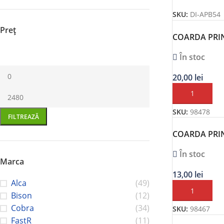
SKU:
DI-APB54
Preț
COARDA PRI
100CM 2 BUC
În stoc
20,00
lei
ADAUGĂ ÎN C
SKU:
98478
FILTREAZĂ
COARDA PRIN
CM 2BUC AL
În stoc
Marca
13,00
lei
Alca
(49)
ADAUGĂ ÎN C
Bison
(12)
Cobra
(34)
SKU:
98467
FastR
(11)