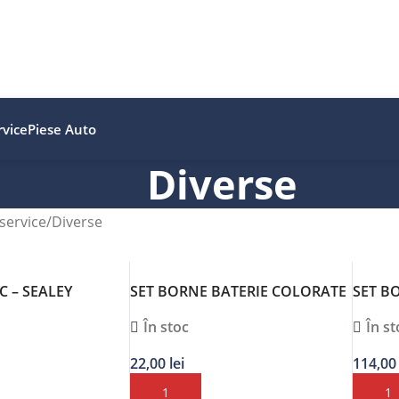
vice
Piese Auto
Diverse
service
Diverse
C – SEALEY
SET BORNE BATERIE COLORATE
SET B
2BUC
În stoc
În st
22,00
lei
114,0
OȘ
ADAUGĂ ÎN COȘ
ADAUG