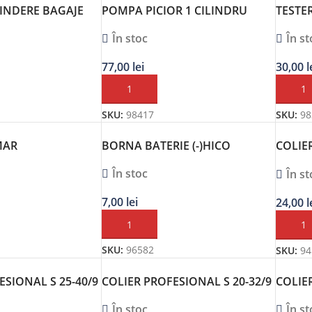
RINDERE BAGAJE
POMPA PICIOR 1 CILINDRU
TESTE
COMPACT
În st
În stoc
30,00
l
77,00
lei
ADAUG
OȘ
ADAUGĂ ÎN COȘ
SKU:
98
SKU:
98417
MAR
BORNA BATERIE (-)HICO
COLIE
ARE MEGA DRIVE
C7 W1
În stoc
În st
ET 4 BUC (FATA +
NSPARENT
7,00
lei
24,00
l
ADAUGĂ ÎN COȘ
OȘ
ADAUG
SKU:
96582
SKU:
94
ESIONAL S 25-40/9
COLIER PROFESIONAL S 20-32/9
COLIE
 5 BUC NORMA
C7 W1 – SET 10 BUC NORMA
C7 W1
În stoc
În st