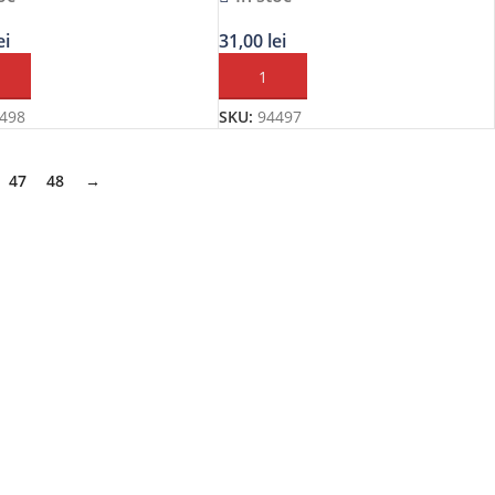
ei
31,00
lei
Ă ÎN COȘ
ADAUGĂ ÎN COȘ
498
SKU:
94497
47
48
→