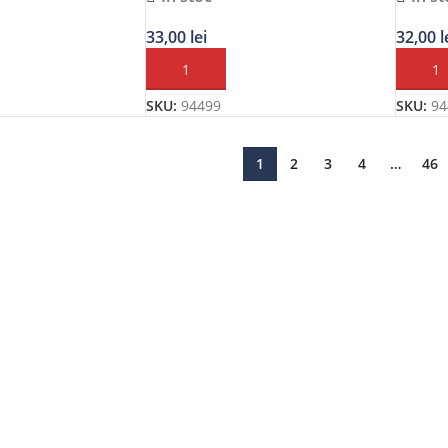
33,00
lei
32,00
l
OȘ
ADAUGĂ ÎN COȘ
ADAUG
SKU:
94499
SKU:
94
1
2
3
4
…
46