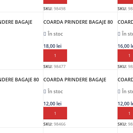
SKU:
98498
SKU:
98
NDERE BAGAJE
COARDA PRINDERE BAGAJE 80
COARD
 HEYNER
CM 2BUC HEYNER
60CM 
În stoc
În st
18,00
lei
16,00
l
OȘ
ADAUGĂ ÎN COȘ
ADAUG
SKU:
98477
SKU:
98
DERE BAGAJE 80
COARDA PRINDERE BAGAJE
COARD
CA
60CM 2BUC ALCA
40CM 
În stoc
În st
12,00
lei
12,00
l
OȘ
ADAUGĂ ÎN COȘ
ADAUG
SKU:
98466
SKU:
98