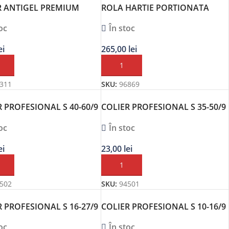
R ANTIGEL PREMIUM
ROLA HARTIE PORTIONATA
ALBASTRA 1000 FOI, 3 STRATURI
oc
În stoc
1BUC, 36 X 38CM
ei
265,00
lei
Ă ÎN COȘ
ADAUGĂ ÎN COȘ
311
SKU:
96869
R PROFESIONAL S 40-60/9
COLIER PROFESIONAL S 35-50/9
 – SET 5 BUC NORMA
C7 W1 – SET 5 BUC NORMA
oc
În stoc
ei
23,00
lei
Ă ÎN COȘ
ADAUGĂ ÎN COȘ
502
SKU:
94501
R PROFESIONAL S 16-27/9
COLIER PROFESIONAL S 10-16/9
 – SET 10 BUC NORMA
C7 W1 – SET 10 BUC NORMA
oc
În stoc