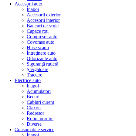
Accesorii auto
Înapoi
Accesorii exterior
Accesorii interior
Bancuri de scule
Capace roți
Compresor auto
Covorașe auto
Huse scaun
Întreținere auto
Odorizante auto
Siguranță rutieră
Ștergatoare
Tractare
Electrice auto
Înapoi
Acumulatori
Becuri
Cabluri curent
Claxon
Redresor
Robot pornire
Diverse
Consumabile service
Înapoi