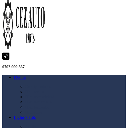
0762 009 367
Uleiuri
Configurator ulei
Ulei motor
Ulei motocicletă
Ulei transmisie
Ulei hidraulic
Ulei servo
Lichide auto
Aditivi