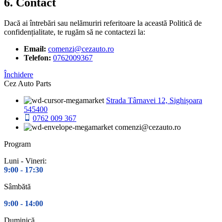
6.
Contact
Dacă ai întrebări sau nelămuriri referitoare la această Politică de
confidențialitate, te rugăm să ne contactezi la:
Email:
comenzi@cezauto.ro
Telefon:
0762009367
Închidere
Cez Auto Parts
Strada Târnavei 12, Sighișoara
545400
0762 009 367
comenzi@cezauto.ro
Program
Luni - Vineri:
9:00 -
17:30
Sâmbătă
9:00 -
14:00
Duminică