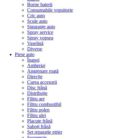
Borne baterii
Consumabile vopsitorie
Cric auto
Scule auto
Siguranțe auto
Spray service
Spray vopsea
Vaselină
Diverse
Piese auto
Înapoi
Ambreiaj
Angrenare roată
Direcție
Curea accesorii
Disc frână
Distribuție
Filtru aer
Filtru combustibil
Filtru polen
Filtru ulei
Placute frână
Saboți frână
Set reparație etrier
Suspensie