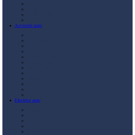
Antigel
Lichid frână
Lichid parbriz
Diverse
Accesorii auto
Accesorii exterior
Accesorii interior
Bancuri de scule
Capace roți
Compresor auto
Covorașe auto
Huse scaun
Întreținere auto
Odorizante auto
Siguranță rutieră
Ștergatoare
Tractare
Electrice auto
Acumulatori
Becuri
Cabluri curent
Claxon
Redresor