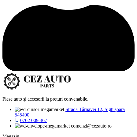
Piese auto și accesorii la prețuri convenabile.
Strada Târnavei 12, Sighișoara
545400
0762 009 367
comenzi@cezauto.ro
Magazin