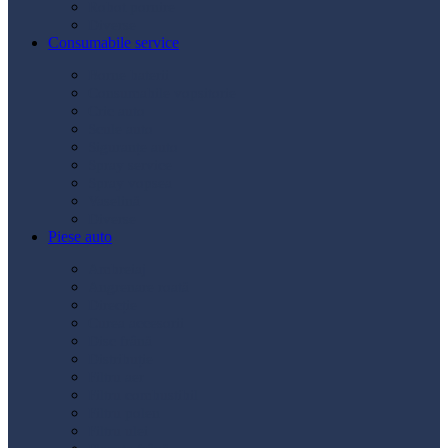
Robot pornire
Diverse
Consumabile service
Borne baterii
Consumabile vopsitorie
Cric auto
Scule auto
Siguranțe auto
Spray service
Spray vopsea
Vaselină
Diverse
Piese auto
Ambreiaj
Angrenare roată
Direcție
Curea accesorii
Disc frână
Distribuție
Filtru aer
Filtru combustibil
Filtru polen
Filtru ulei