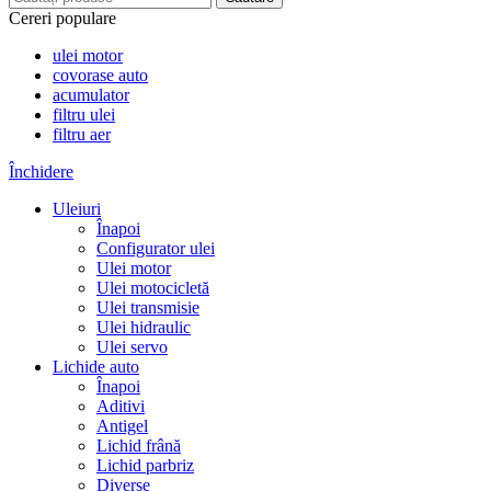
Cereri populare
ulei motor
covorase auto
acumulator
filtru ulei
filtru aer
Închidere
Uleiuri
Înapoi
Configurator ulei
Ulei motor
Ulei motocicletă
Ulei transmisie
Ulei hidraulic
Ulei servo
Lichide auto
Înapoi
Aditivi
Antigel
Lichid frână
Lichid parbriz
Diverse