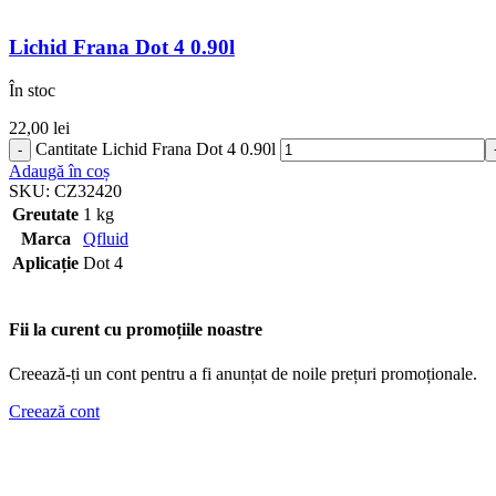
Lichid Frana Dot 4 0.90l
În stoc
22,00
lei
Cantitate Lichid Frana Dot 4 0.90l
Adaugă în coș
SKU:
CZ32420
Greutate
1 kg
Marca
Qfluid
Aplicație
Dot 4
Fii la curent cu promoțiile noastre
Creează-ți un cont pentru a fi anunțat de noile prețuri promoționale.
Creează cont