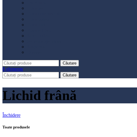
Distribuție
Filtru aer
Filtru combustibil
Filtru polen
Filtru ulei
Placute frână
Saboți frână
Set reparație etrier
Suspensie
Diverse
Căutare
0
elemente
Căutare
Lichid frână
Închidere
Toate produsele