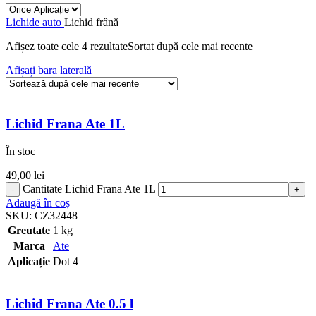
Lichide auto
Lichid frână
Afișez toate cele 4 rezultate
Sortat după cele mai recente
Afișați bara laterală
Lichid Frana Ate 1L
În stoc
49,00
lei
Cantitate Lichid Frana Ate 1L
Adaugă în coș
SKU:
CZ32448
Greutate
1 kg
Marca
Ate
Aplicație
Dot 4
Lichid Frana Ate 0.5 l