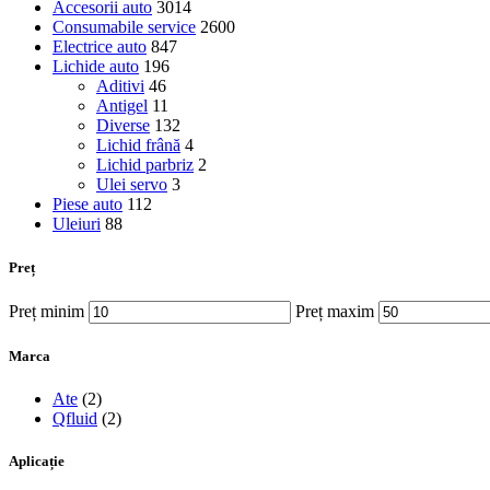
Accesorii auto
3014
Consumabile service
2600
Electrice auto
847
Lichide auto
196
Aditivi
46
Antigel
11
Diverse
132
Lichid frână
4
Lichid parbriz
2
Ulei servo
3
Piese auto
112
Uleiuri
88
Preț
Preț minim
Preț maxim
Marca
Ate
(2)
Qfluid
(2)
Aplicație