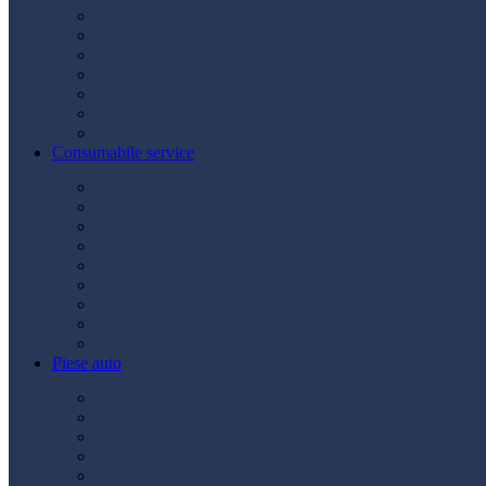
Acumulatori
Becuri
Cabluri curent
Claxon
Redresor
Robot pornire
Diverse
Consumabile service
Borne baterii
Consumabile vopsitorie
Cric auto
Scule auto
Siguranțe auto
Spray service
Spray vopsea
Vaselină
Diverse
Piese auto
Ambreiaj
Angrenare roată
Direcție
Curea accesorii
Disc frână