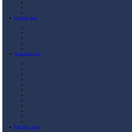
Ulei transmisie
Ulei hidraulic
Ulei servo
Lichide auto
Aditivi
Antigel
Lichid frână
Lichid parbriz
Diverse
Accesorii auto
Accesorii exterior
Accesorii interior
Bancuri de scule
Capace roți
Compresor auto
Covorașe auto
Huse scaun
Întreținere auto
Odorizante auto
Siguranță rutieră
Ștergatoare
Tractare
Electrice auto