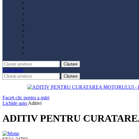
Distribuție
Filtru aer
Filtru combustibil
Filtru polen
Filtru ulei
Placute frână
Saboți frână
Set reparație etrier
Suspensie
Diverse
Căutare
0
elemente
Căutare
Faceți clic pentru a mări
Lichide auto
Aditivi
ADITIV PENTRU CURATAREA