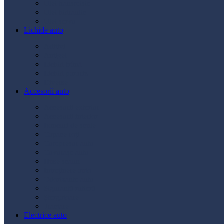
Ulei transmisie
Ulei hidraulic
Ulei servo
Lichide auto
Aditivi
Antigel
Lichid frână
Lichid parbriz
Diverse
Accesorii auto
Accesorii exterior
Accesorii interior
Bancuri de scule
Capace roți
Compresor auto
Covorașe auto
Huse scaun
Întreținere auto
Odorizante auto
Siguranță rutieră
Ștergatoare
Tractare
Electrice auto