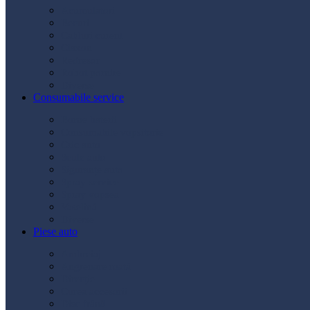
Acumulatori
Becuri
Cabluri curent
Claxon
Redresor
Robot pornire
Diverse
Consumabile service
Borne baterii
Consumabile vopsitorie
Cric auto
Scule auto
Siguranțe auto
Spray service
Spray vopsea
Vaselină
Diverse
Piese auto
Ambreiaj
Angrenare roată
Direcție
Curea accesorii
Disc frână