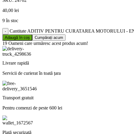
SKU:
24702
40,00
lei
9 în stoc
Cantitate ADITIV PENTRU CURATAREA MOTORULUI - E
Adaugă în coș
Cumpărați acum
19
Oameni care urmăresc acest produs acum!
Livrare rapidă
Servicii de curierat în toată țara
Transport gratuit
Pentru comenzi de peste 600 lei
Plată securizată