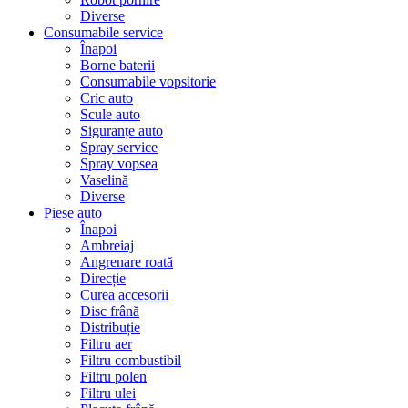
Diverse
Consumabile service
Înapoi
Borne baterii
Consumabile vopsitorie
Cric auto
Scule auto
Siguranțe auto
Spray service
Spray vopsea
Vaselină
Diverse
Piese auto
Înapoi
Ambreiaj
Angrenare roată
Direcție
Curea accesorii
Disc frână
Distribuție
Filtru aer
Filtru combustibil
Filtru polen
Filtru ulei