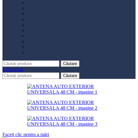
Distribuție
Filtru aer
Filtru combustibil
Filtru polen
Filtru ulei
Placute frână
Saboți frână
Set reparație etrier
Suspensie
Diverse
Căutare
0
elemente
Căutare
Faceți clic pentru a mări