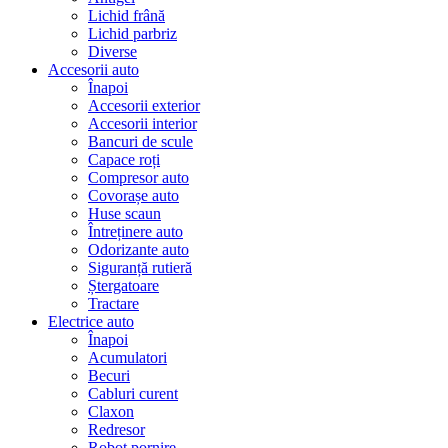
Lichid frână
Lichid parbriz
Diverse
Accesorii auto
Înapoi
Accesorii exterior
Accesorii interior
Bancuri de scule
Capace roți
Compresor auto
Covorașe auto
Huse scaun
Întreținere auto
Odorizante auto
Siguranță rutieră
Ștergatoare
Tractare
Electrice auto
Înapoi
Acumulatori
Becuri
Cabluri curent
Claxon
Redresor
Robot pornire