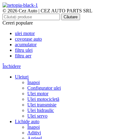
© 2026 Cez Auto | CEZ AUTO PARTS SRL
Căutare
Cereri populare
ulei motor
covorase auto
acumulator
filtru ulei
filtru aer
Închidere
Uleiuri
Înapoi
Configurator ulei
Ulei motor
Ulei motocicletă
Ulei transmisie
Ulei hidraulic
Ulei servo
Lichide auto
Înapoi
Aditivi
Antigel