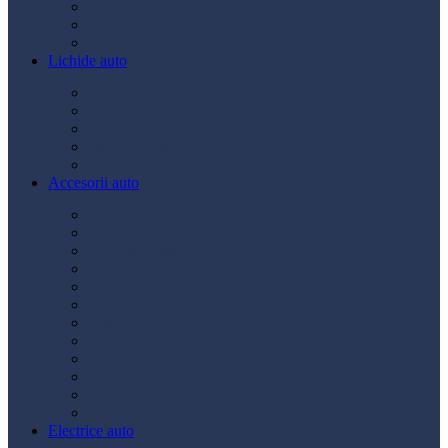
Ulei transmisie
Ulei hidraulic
Ulei servo
Lichide auto
Aditivi
Antigel
Lichid frână
Lichid parbriz
Diverse
Accesorii auto
Accesorii exterior
Accesorii interior
Bancuri de scule
Capace roți
Compresor auto
Covorașe auto
Huse scaun
Întreținere auto
Odorizante auto
Siguranță rutieră
Ștergatoare
Tractare
Electrice auto