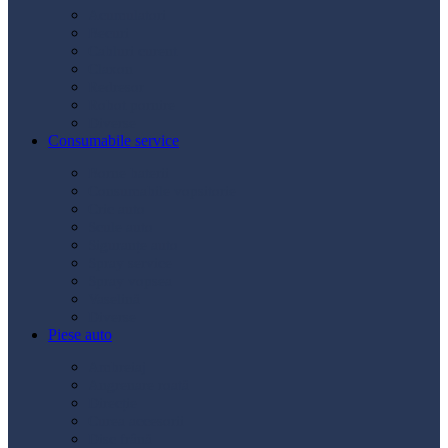
Acumulatori
Becuri
Cabluri curent
Claxon
Redresor
Robot pornire
Diverse
Consumabile service
Borne baterii
Consumabile vopsitorie
Cric auto
Scule auto
Siguranțe auto
Spray service
Spray vopsea
Vaselină
Diverse
Piese auto
Ambreiaj
Angrenare roată
Direcție
Curea accesorii
Disc frână