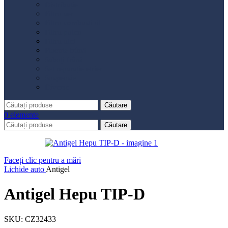
Distribuție
Filtru aer
Filtru combustibil
Filtru polen
Filtru ulei
Placute frână
Saboți frână
Set reparație etrier
Suspensie
Diverse
Căutare
0
elemente
Căutare
Faceți clic pentru a mări
Lichide auto
Antigel
Antigel Hepu TIP-D
SKU:
CZ32433