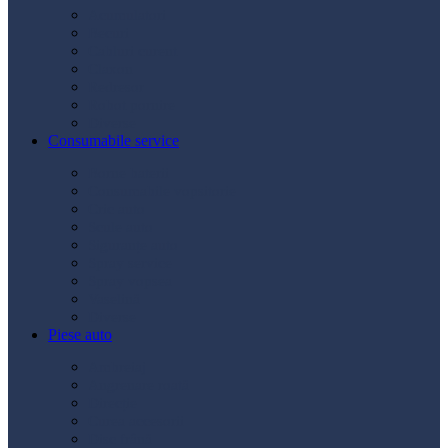
Acumulatori
Becuri
Cabluri curent
Claxon
Redresor
Robot pornire
Diverse
Consumabile service
Borne baterii
Consumabile vopsitorie
Cric auto
Scule auto
Siguranțe auto
Spray service
Spray vopsea
Vaselină
Diverse
Piese auto
Ambreiaj
Angrenare roată
Direcție
Curea accesorii
Disc frână