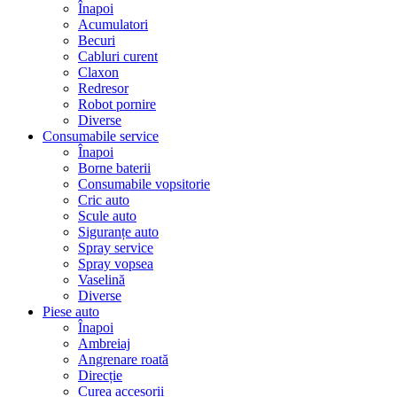
Înapoi
Acumulatori
Becuri
Cabluri curent
Claxon
Redresor
Robot pornire
Diverse
Consumabile service
Înapoi
Borne baterii
Consumabile vopsitorie
Cric auto
Scule auto
Siguranțe auto
Spray service
Spray vopsea
Vaselină
Diverse
Piese auto
Înapoi
Ambreiaj
Angrenare roată
Direcție
Curea accesorii