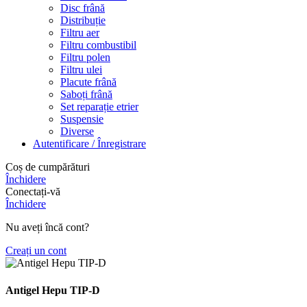
Disc frână
Distribuție
Filtru aer
Filtru combustibil
Filtru polen
Filtru ulei
Placute frână
Saboți frână
Set reparație etrier
Suspensie
Diverse
Autentificare / Înregistrare
Coș de cumpărături
Închidere
Conectați-vă
Închidere
Nu aveți încă cont?
Creați un cont
Antigel Hepu TIP-D