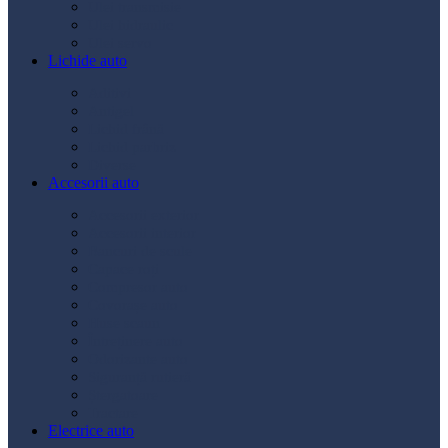
Ulei transmisie
Ulei hidraulic
Ulei servo
Lichide auto
Aditivi
Antigel
Lichid frână
Lichid parbriz
Diverse
Accesorii auto
Accesorii exterior
Accesorii interior
Bancuri de scule
Capace roți
Compresor auto
Covorașe auto
Huse scaun
Întreținere auto
Odorizante auto
Siguranță rutieră
Ștergatoare
Tractare
Electrice auto