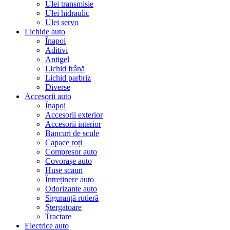
Ulei transmisie
Ulei hidraulic
Ulei servo
Lichide auto
Înapoi
Aditivi
Antigel
Lichid frână
Lichid parbriz
Diverse
Accesorii auto
Înapoi
Accesorii exterior
Accesorii interior
Bancuri de scule
Capace roți
Compresor auto
Covorașe auto
Huse scaun
Întreținere auto
Odorizante auto
Siguranță rutieră
Ștergatoare
Tractare
Electrice auto