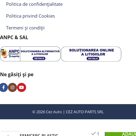
Politica de confidențialitate
Politica privind Cookies
Termeni și condiții
ANPC & SAL
Ne găsiți și pe
© 2026 Cez Auto | CEZ AUTO PARTS SRL
APARATOARE NOROI
1
ADAUG
SEMICERC PLASTIC