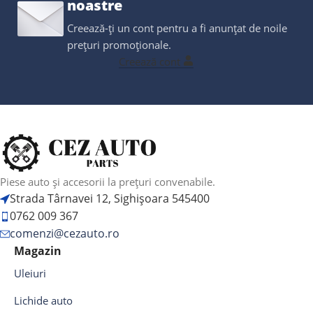
noastre
Creează-ți un cont pentru a fi anunțat de noile
prețuri promoționale.
Creează cont
Piese auto și accesorii la prețuri convenabile.
Strada Târnavei 12, Sighișoara 545400
0762 009 367
comenzi@cezauto.ro
Magazin
Uleiuri
Lichide auto