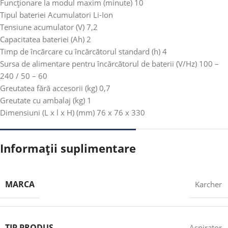
Funcționare la modul maxim (minute)
10
Tipul bateriei
Acumulatori Li-Ion
Tensiune acumulator (V)
7,2
Capacitatea bateriei (Ah)
2
Timp de încărcare cu încărcătorul standard (h)
4
Sursa de alimentare pentru încărcătorul de baterii (V/Hz)
100 –
240 / 50 – 60
Greutatea fără accesorii (kg)
0,7
Greutate cu ambalaj (kg)
1
Dimensiuni (L x l x H) (mm)
76 x 76 x 330
Informații suplimentare
MARCA
Karcher
TIP PRODUS
Aspirator