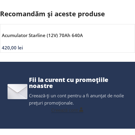
Recomandăm și aceste produse
Acumulator Starline (12V) 70Ah 640A
420,00
lei
Fii la curent cu promoțiile
noastre
Creează-ți un cont pentru a fi anunțat de noile
prețuri promoționale.
Creează cont