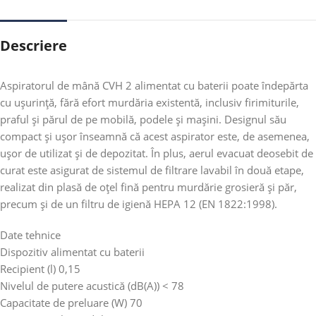
Descriere
Aspiratorul de mână CVH 2 alimentat cu baterii poate îndepărta
cu ușurință, fără efort murdăria existentă, inclusiv firimiturile,
praful și părul de pe mobilă, podele și mașini. Designul său
compact și ușor înseamnă că acest aspirator este, de asemenea,
ușor de utilizat și de depozitat. În plus, aerul evacuat deosebit de
curat este asigurat de sistemul de filtrare lavabil în două etape,
realizat din plasă de oțel fină pentru murdărie grosieră și păr,
precum și de un filtru de igienă HEPA 12 (EN 1822:1998).
Date tehnice
Dispozitiv alimentat cu baterii
Recipient (l)
0,15
Nivelul de putere acustică (dB(A))
< 78
Capacitate de preluare (W)
70