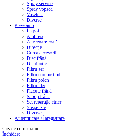
Spray service
Spray vopsea
Vaselină
Diverse
Piese auto
Înapoi
Ambreiaj
Angrenare roată
Direcție
Curea accesorii
Disc frână
Distribuție
Filtru aer
Filtru combustibil
Filtru polen
Filtru ulei
Placute frână
Saboți frână
Set reparație etrier
Suspensie
Diverse
Autentificare / Înregistrare
Coș de cumpărături
Închidere