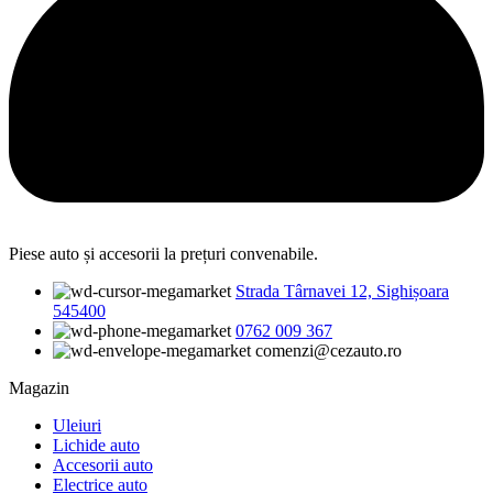
Piese auto și accesorii la prețuri convenabile.
Strada Târnavei 12, Sighișoara
545400
0762 009 367
comenzi@cezauto.ro
Magazin
Uleiuri
Lichide auto
Accesorii auto
Electrice auto