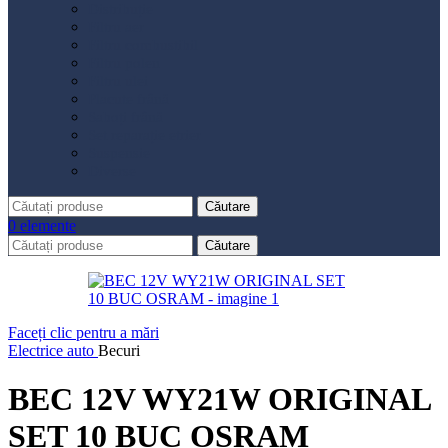
Distribuție
Filtru aer
Filtru combustibil
Filtru polen
Filtru ulei
Placute frână
Saboți frână
Set reparație etrier
Suspensie
Diverse
Căutare
0
elemente
Căutare
Faceți clic pentru a mări
Electrice auto
Becuri
BEC 12V WY21W ORIGINAL
SET 10 BUC OSRAM