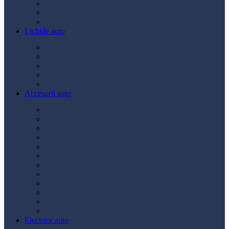
Ulei transmisie
Ulei hidraulic
Ulei servo
Lichide auto
Aditivi
Antigel
Lichid frână
Lichid parbriz
Diverse
Accesorii auto
Accesorii exterior
Accesorii interior
Bancuri de scule
Capace roți
Compresor auto
Covorașe auto
Huse scaun
Întreținere auto
Odorizante auto
Siguranță rutieră
Ștergatoare
Tractare
Electrice auto