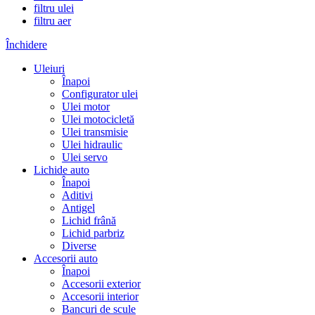
filtru ulei
filtru aer
Închidere
Uleiuri
Înapoi
Configurator ulei
Ulei motor
Ulei motocicletă
Ulei transmisie
Ulei hidraulic
Ulei servo
Lichide auto
Înapoi
Aditivi
Antigel
Lichid frână
Lichid parbriz
Diverse
Accesorii auto
Înapoi
Accesorii exterior
Accesorii interior
Bancuri de scule