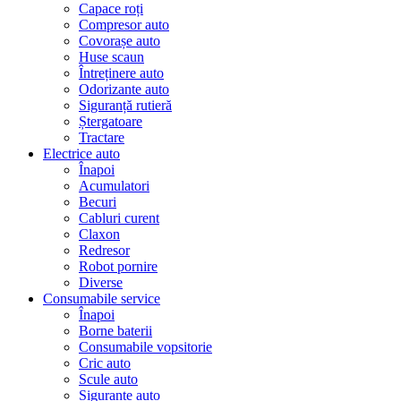
Capace roți
Compresor auto
Covorașe auto
Huse scaun
Întreținere auto
Odorizante auto
Siguranță rutieră
Ștergatoare
Tractare
Electrice auto
Înapoi
Acumulatori
Becuri
Cabluri curent
Claxon
Redresor
Robot pornire
Diverse
Consumabile service
Înapoi
Borne baterii
Consumabile vopsitorie
Cric auto
Scule auto
Siguranțe auto