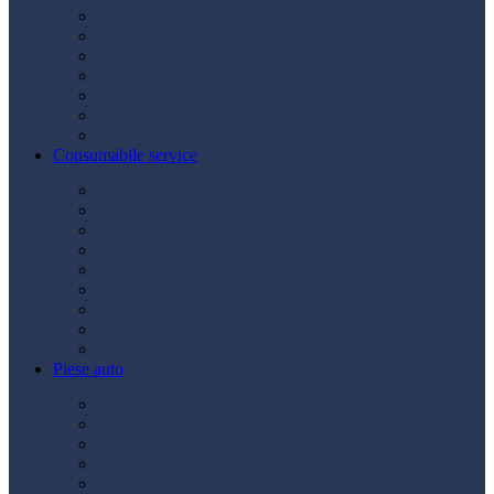
Acumulatori
Becuri
Cabluri curent
Claxon
Redresor
Robot pornire
Diverse
Consumabile service
Borne baterii
Consumabile vopsitorie
Cric auto
Scule auto
Siguranțe auto
Spray service
Spray vopsea
Vaselină
Diverse
Piese auto
Ambreiaj
Angrenare roată
Direcție
Curea accesorii
Disc frână