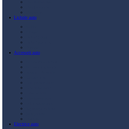
Ulei transmisie
Ulei hidraulic
Ulei servo
Lichide auto
Aditivi
Antigel
Lichid frână
Lichid parbriz
Diverse
Accesorii auto
Accesorii exterior
Accesorii interior
Bancuri de scule
Capace roți
Compresor auto
Covorașe auto
Huse scaun
Întreținere auto
Odorizante auto
Siguranță rutieră
Ștergatoare
Tractare
Electrice auto