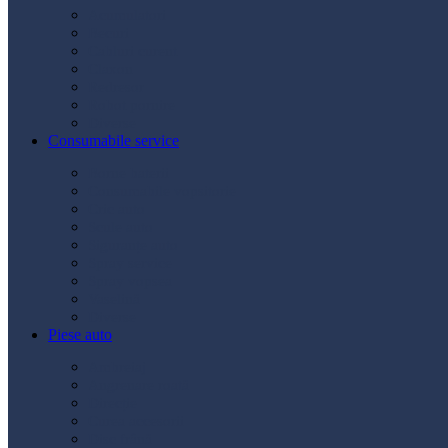
Acumulatori
Becuri
Cabluri curent
Claxon
Redresor
Robot pornire
Diverse
Consumabile service
Borne baterii
Consumabile vopsitorie
Cric auto
Scule auto
Siguranțe auto
Spray service
Spray vopsea
Vaselină
Diverse
Piese auto
Ambreiaj
Angrenare roată
Direcție
Curea accesorii
Disc frână