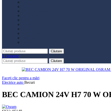
Distribuție
Filtru aer
Filtru combustibil
Filtru polen
Filtru ulei
Placute frână
Saboți frână
Set reparație etrier
Suspensie
Diverse
Căutare
0
elemente
Căutare
Faceți clic pentru a mări
Electrice auto
Becuri
BEC CAMION 24V H7 70 W 