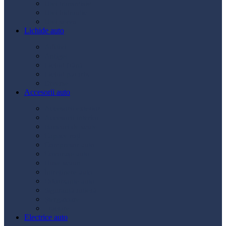
Ulei transmisie
Ulei hidraulic
Ulei servo
Lichide auto
Aditivi
Antigel
Lichid frână
Lichid parbriz
Diverse
Accesorii auto
Accesorii exterior
Accesorii interior
Bancuri de scule
Capace roți
Compresor auto
Covorașe auto
Huse scaun
Întreținere auto
Odorizante auto
Siguranță rutieră
Ștergatoare
Tractare
Electrice auto