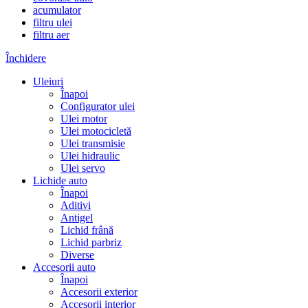
acumulator
filtru ulei
filtru aer
Închidere
Uleiuri
Înapoi
Configurator ulei
Ulei motor
Ulei motocicletă
Ulei transmisie
Ulei hidraulic
Ulei servo
Lichide auto
Înapoi
Aditivi
Antigel
Lichid frână
Lichid parbriz
Diverse
Accesorii auto
Înapoi
Accesorii exterior
Accesorii interior