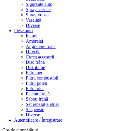
Siguranțe auto
Spray service
Spray vopsea
Vaselină
Diverse
Piese auto
Înapoi
Ambreiaj
Angrenare roată
Direcție
Curea accesorii
Disc frână
Distribuție
Filtru aer
Filtru combustibil
Filtru polen
Filtru ulei
Placute frână
Saboți frână
Set reparație etrier
Suspensie
Diverse
Autentificare / Înregistrare
Coș de cumpărături