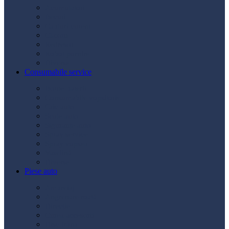
Acumulatori
Becuri
Cabluri curent
Claxon
Redresor
Robot pornire
Diverse
Consumabile service
Borne baterii
Consumabile vopsitorie
Cric auto
Scule auto
Siguranțe auto
Spray service
Spray vopsea
Vaselină
Diverse
Piese auto
Ambreiaj
Angrenare roată
Direcție
Curea accesorii
Disc frână