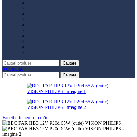
Distribuție
Filtru aer
Filtru combustibil
Filtru polen
Filtru ulei
Placute frână
Saboți frână
Set reparație etrier
Suspensie
Diverse
Căutare
0
elemente
Căutare
Faceți clic pentru a mări