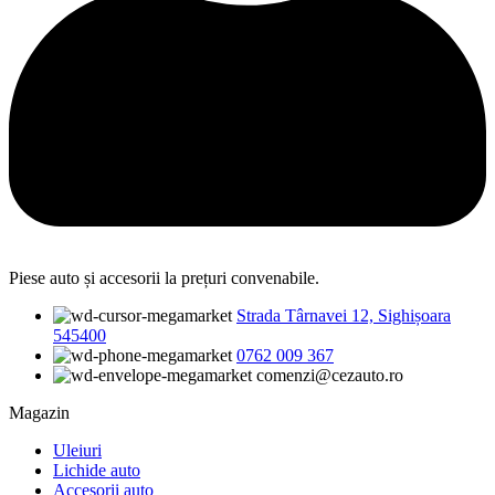
Piese auto și accesorii la prețuri convenabile.
Strada Târnavei 12, Sighișoara
545400
0762 009 367
comenzi@cezauto.ro
Magazin
Uleiuri
Lichide auto
Accesorii auto