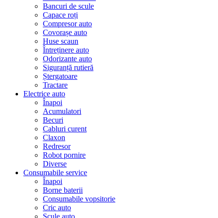
Bancuri de scule
Capace roți
Compresor auto
Covorașe auto
Huse scaun
Întreținere auto
Odorizante auto
Siguranță rutieră
Ștergatoare
Tractare
Electrice auto
Înapoi
Acumulatori
Becuri
Cabluri curent
Claxon
Redresor
Robot pornire
Diverse
Consumabile service
Înapoi
Borne baterii
Consumabile vopsitorie
Cric auto
Scule auto