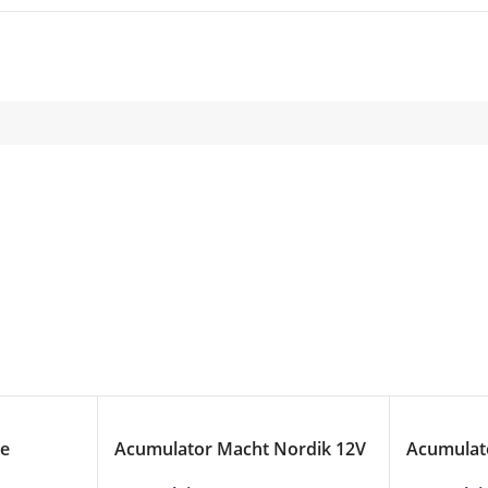
ue
Acumulator Macht Nordik 12V
Acumulato
56AH
Dynamic 