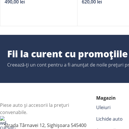
490,00
lei
620,00
lei
Fii la curent cu promoțiil
Creează-ți un cont pentru a fi anunțat de noile prețuri 
Magazin
Piese auto și accesorii la prețuri
Uleiuri
convenabile.
Lichide auto
Strada Târnavei 12, Sighișoara 545400