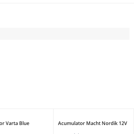
r Varta Blue
Acumulator Macht Nordik 12V
12V 80Ah
80Ah