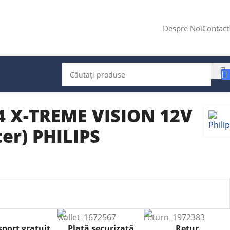
Despre Noi
Contact
 X-TREME VISION 12V
ter) PHILIPS
port gratuit
Plată securizată
Retur