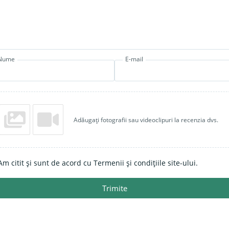
Nume
E-mail
Adăugați fotografii sau videoclipuri la recenzia dvs.
Am citit și sunt de acord cu Termenii și condițiile site-ului.
Trimite