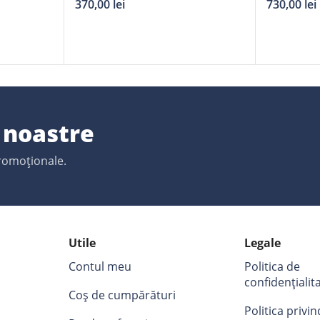
370,00
lei
730,00
lei
e noastre
promoționale.
Utile
Legale
Contul meu
Politica de
confidențialit
Coș de cumpărături
Politica privi