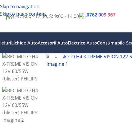
Skip to navigation
Skip to main content
0762 009 367
L-V: 9:00 - 17:30, S: 9:00 - 14:00
leiuri
Lichide Auto
Accesorii Auto
Electrice Auto
Consumabile Ser
Faceți clic pentru a mări