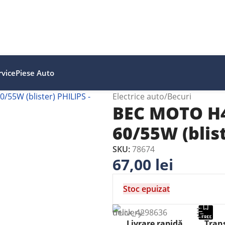
vice
Piese Auto
Electrice auto
Becuri
BEC MOTO H4
60/55W (blis
SKU:
78674
67,00
lei
Stoc epuizat
Livrare rapidă
Trans