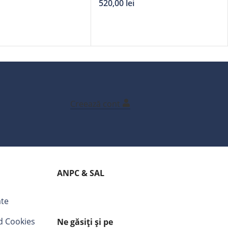
520,00
lei
Creează cont
ANPC & SAL
ate
nd Cookies
Ne găsiți și pe