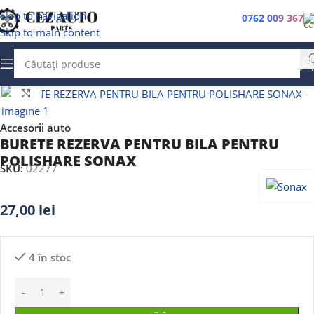
Skip to navigation
0762 009 367
Skip to main content
Faceți clic pentru a mări
Accesorii auto
BURETE REZERVA PENTRU BILA PENTRU
POLISHARE SONAX
SKU:
02277
27,00
lei
4 în stoc