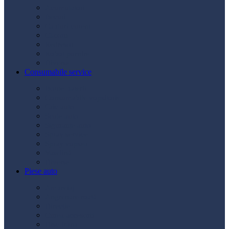
Acumulatori
Becuri
Cabluri curent
Claxon
Redresor
Robot pornire
Diverse
Consumabile service
Borne baterii
Consumabile vopsitorie
Cric auto
Scule auto
Siguranțe auto
Spray service
Spray vopsea
Vaselină
Diverse
Piese auto
Ambreiaj
Angrenare roată
Direcție
Curea accesorii
Disc frână