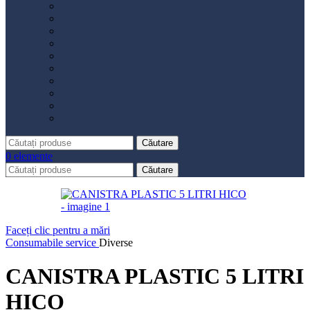
Distribuție
Filtru aer
Filtru combustibil
Filtru polen
Filtru ulei
Placute frână
Saboți frână
Set reparație etrier
Suspensie
Diverse
Căutare
0
elemente
Căutare
Faceți clic pentru a mări
Consumabile service
Diverse
CANISTRA PLASTIC 5 LITRI
HICO