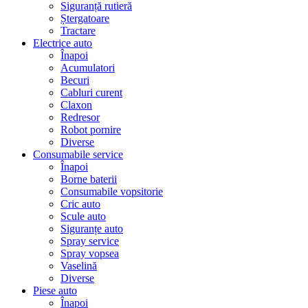
Siguranță rutieră
Ștergatoare
Tractare
Electrice auto
Înapoi
Acumulatori
Becuri
Cabluri curent
Claxon
Redresor
Robot pornire
Diverse
Consumabile service
Înapoi
Borne baterii
Consumabile vopsitorie
Cric auto
Scule auto
Siguranțe auto
Spray service
Spray vopsea
Vaselină
Diverse
Piese auto
Înapoi