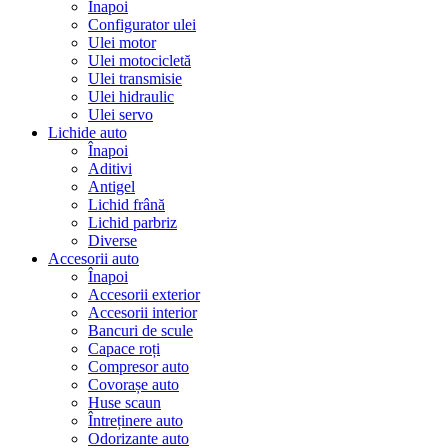
Înapoi
Configurator ulei
Ulei motor
Ulei motocicletă
Ulei transmisie
Ulei hidraulic
Ulei servo
Lichide auto
Înapoi
Aditivi
Antigel
Lichid frână
Lichid parbriz
Diverse
Accesorii auto
Înapoi
Accesorii exterior
Accesorii interior
Bancuri de scule
Capace roți
Compresor auto
Covorașe auto
Huse scaun
Întreținere auto
Odorizante auto