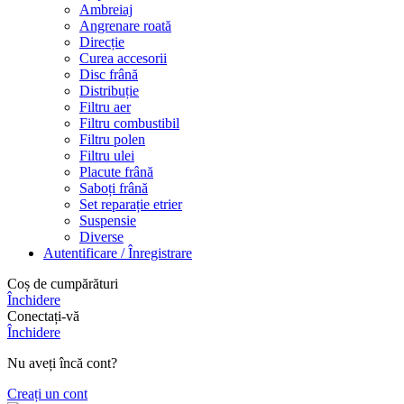
Ambreiaj
Angrenare roată
Direcție
Curea accesorii
Disc frână
Distribuție
Filtru aer
Filtru combustibil
Filtru polen
Filtru ulei
Placute frână
Saboți frână
Set reparație etrier
Suspensie
Diverse
Autentificare / Înregistrare
Coș de cumpărături
Închidere
Conectați-vă
Închidere
Nu aveți încă cont?
Creați un cont