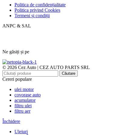
Politica de confidențialitate
Politica privind Cookies
Termeni și condiții
ANPC & SAL
Ne găsiți și pe
© 2026 Cez Auto | CEZ AUTO PARTS SRL
Căutare
Cereri populare
ulei motor
covorase auto
acumulator
filtru ulei
filtru aer
Închidere
Uleiuri