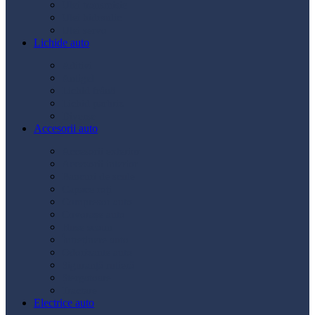
Ulei transmisie
Ulei hidraulic
Ulei servo
Lichide auto
Aditivi
Antigel
Lichid frână
Lichid parbriz
Diverse
Accesorii auto
Accesorii exterior
Accesorii interior
Bancuri de scule
Capace roți
Compresor auto
Covorașe auto
Huse scaun
Întreținere auto
Odorizante auto
Siguranță rutieră
Ștergatoare
Tractare
Electrice auto