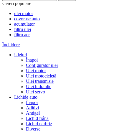
Cereri populare
ulei motor
covorase auto
acumulator
filtru ulei
filtru aer
Închidere
Uleiuri
Înapoi
Configurator ulei
Ulei motor
Ulei motocicletă
Ulei transmisie
Ulei hidraulic
Ulei servo
Lichide auto
Înapoi
Aditivi
Antigel
Lichid frână
Lichid parbriz
Diverse