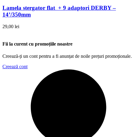
Lamela stergator flat + 9 adaptori DERBY –
14’/350mm
29,00
lei
Fii la curent cu promoțiile noastre
Creează-ți un cont pentru a fi anunțat de noile prețuri promoționale.
Creează cont