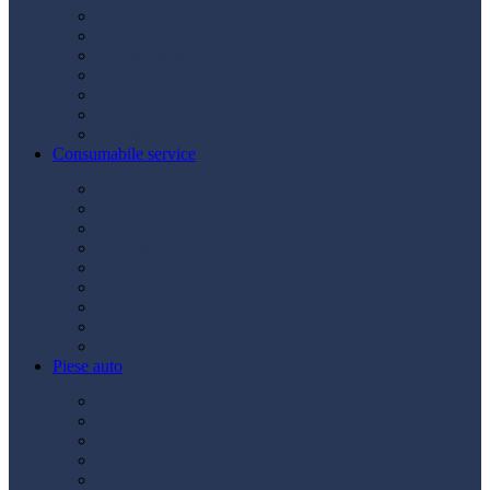
Acumulatori
Becuri
Cabluri curent
Claxon
Redresor
Robot pornire
Diverse
Consumabile service
Borne baterii
Consumabile vopsitorie
Cric auto
Scule auto
Siguranțe auto
Spray service
Spray vopsea
Vaselină
Diverse
Piese auto
Ambreiaj
Angrenare roată
Direcție
Curea accesorii
Disc frână