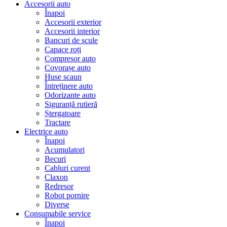
Accesorii auto
Înapoi
Accesorii exterior
Accesorii interior
Bancuri de scule
Capace roți
Compresor auto
Covorașe auto
Huse scaun
Întreținere auto
Odorizante auto
Siguranță rutieră
Ștergatoare
Tractare
Electrice auto
Înapoi
Acumulatori
Becuri
Cabluri curent
Claxon
Redresor
Robot pornire
Diverse
Consumabile service
Înapoi