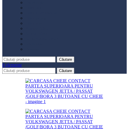
Distribuție
Filtru aer
Filtru combustibil
Filtru polen
Filtru ulei
Placute frână
Saboți frână
Set reparație etrier
Suspensie
Diverse
Căutare
0
elemente
Căutare