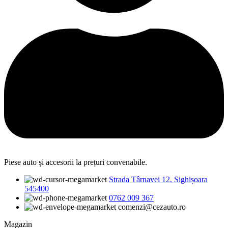
Piese auto și accesorii la prețuri convenabile.
Strada Târnavei 12, Sighișoara
545400
0762 009 367
comenzi@cezauto.ro
Magazin