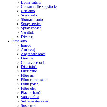
Borne baterii
Consumabile vopsitorie
Cric auto
Scule auto
Siguranțe auto
Spray service
Spray vopsea
Vaselină
Diverse
Piese auto
Înapoi
Ambreiaj
Angrenare roată
Direcție
Curea accesorii
Disc frână
Distribuție
Filtru aer
Filtru combustibil
Filtru polen
Filtru ulei
Placute frână
Saboți frână
Set reparație etrier
Suspensie