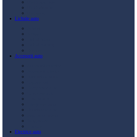
Ulei transmisie
Ulei hidraulic
Ulei servo
Lichide auto
Aditivi
Antigel
Lichid frână
Lichid parbriz
Diverse
Accesorii auto
Accesorii exterior
Accesorii interior
Bancuri de scule
Capace roți
Compresor auto
Covorașe auto
Huse scaun
Întreținere auto
Odorizante auto
Siguranță rutieră
Ștergatoare
Tractare
Electrice auto