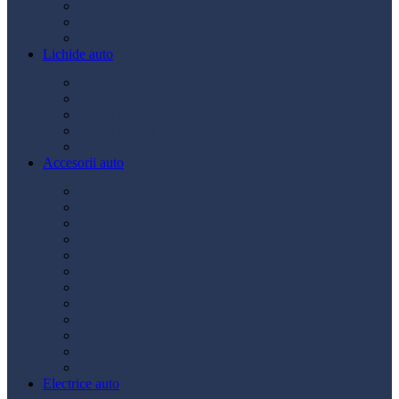
Ulei transmisie
Ulei hidraulic
Ulei servo
Lichide auto
Aditivi
Antigel
Lichid frână
Lichid parbriz
Diverse
Accesorii auto
Accesorii exterior
Accesorii interior
Bancuri de scule
Capace roți
Compresor auto
Covorașe auto
Huse scaun
Întreținere auto
Odorizante auto
Siguranță rutieră
Ștergatoare
Tractare
Electrice auto