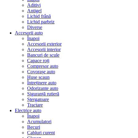
Aditivi
Antigel
Lichid frână
Lichid parbriz
Diverse
Accesorii auto
Înapoi
Accesorii exterior
Accesorii interior
Bancuri de scule
Capace roți
Compresor auto
Covorașe auto
Huse scaun
Întreținere auto
Odorizante auto
Siguranță rutieră
Ștergatoare
Tractare
Electrice auto
Înapoi
Acumulatori
Becuri
Cabluri curent