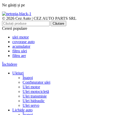
Ne găsiți și pe
© 2026 Cez Auto | CEZ AUTO PARTS SRL
Căutare
Cereri populare
ulei motor
covorase auto
acumulator
filtru ulei
filtru aer
Închidere
Uleiuri
Înapoi
Configurator ulei
Ulei motor
Ulei motocicletă
Ulei transmisie
Ulei hidraulic
Ulei servo
Lichide auto
Înapoi