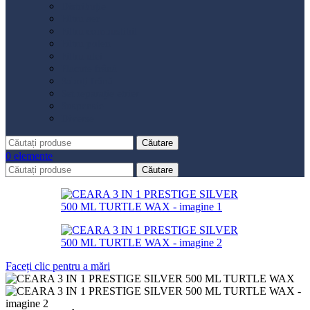
Distribuție
Filtru aer
Filtru combustibil
Filtru polen
Filtru ulei
Placute frână
Saboți frână
Set reparație etrier
Suspensie
Diverse
Căutare
0
elemente
Căutare
Faceți clic pentru a mări