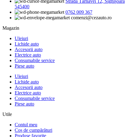
Strada Târnavei 12, Sighișoara
545400
0762 009 367
comenzi@cezauto.ro
Magazin
Uleiuri
Lichide auto
Accesorii auto
Electrice auto
Consumabile service
Piese auto
Uleiuri
Lichide auto
Accesorii auto
Electrice auto
Consumabile service
Piese auto
Utile
Contul meu
Coș de cumpărături
Produse favorite