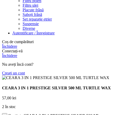
Filtru polen
Filtru ulei
Placute frână
Saboți frână
Set reparație etrier
Suspensie
Diverse
Autentificare / Înregistrare
Coș de cumpărături
Închidere
Conectați-vă
Închidere
Nu aveți încă cont?
Creați un cont
CEARA 3 IN 1 PRESTIGE SILVER 500 ML TURTLE WAX
57,00
lei
2 în stoc