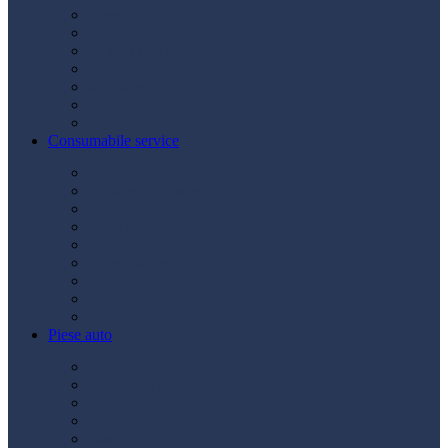
Acumulatori
Becuri
Cabluri curent
Claxon
Redresor
Robot pornire
Diverse
Consumabile service
Borne baterii
Consumabile vopsitorie
Cric auto
Scule auto
Siguranțe auto
Spray service
Spray vopsea
Vaselină
Diverse
Piese auto
Ambreiaj
Angrenare roată
Direcție
Curea accesorii
Disc frână