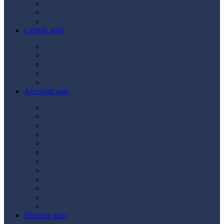
Ulei transmisie
Ulei hidraulic
Ulei servo
Lichide auto
Aditivi
Antigel
Lichid frână
Lichid parbriz
Diverse
Accesorii auto
Accesorii exterior
Accesorii interior
Bancuri de scule
Capace roți
Compresor auto
Covorașe auto
Huse scaun
Întreținere auto
Odorizante auto
Siguranță rutieră
Ștergatoare
Tractare
Electrice auto