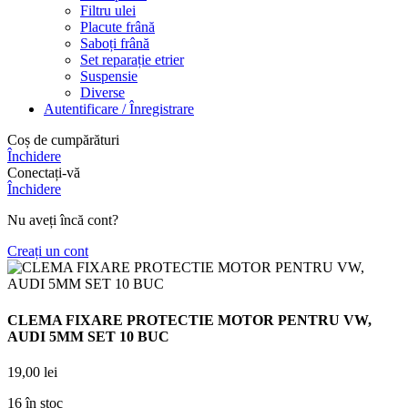
Filtru ulei
Placute frână
Saboți frână
Set reparație etrier
Suspensie
Diverse
Autentificare / Înregistrare
Coș de cumpărături
Închidere
Conectați-vă
Închidere
Nu aveți încă cont?
Creați un cont
CLEMA FIXARE PROTECTIE MOTOR PENTRU VW,
AUDI 5MM SET 10 BUC
19,00
lei
16 în stoc