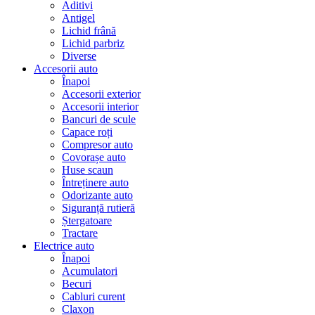
Aditivi
Antigel
Lichid frână
Lichid parbriz
Diverse
Accesorii auto
Înapoi
Accesorii exterior
Accesorii interior
Bancuri de scule
Capace roți
Compresor auto
Covorașe auto
Huse scaun
Întreținere auto
Odorizante auto
Siguranță rutieră
Ștergatoare
Tractare
Electrice auto
Înapoi
Acumulatori
Becuri
Cabluri curent
Claxon