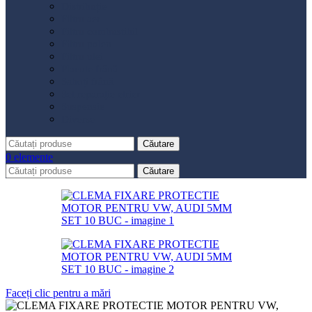
Distribuție
Filtru aer
Filtru combustibil
Filtru polen
Filtru ulei
Placute frână
Saboți frână
Set reparație etrier
Suspensie
Diverse
Căutare
0
elemente
Căutare
Faceți clic pentru a mări