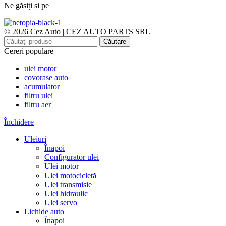
Ne găsiți și pe
© 2026 Cez Auto | CEZ AUTO PARTS SRL
Căutare
Cereri populare
ulei motor
covorase auto
acumulator
filtru ulei
filtru aer
Închidere
Uleiuri
Înapoi
Configurator ulei
Ulei motor
Ulei motocicletă
Ulei transmisie
Ulei hidraulic
Ulei servo
Lichide auto
Înapoi