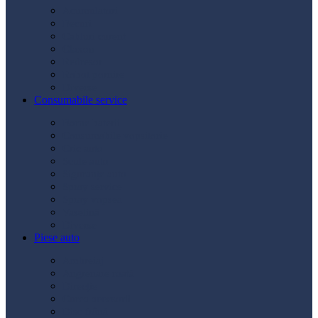
Acumulatori
Becuri
Cabluri curent
Claxon
Redresor
Robot pornire
Diverse
Consumabile service
Borne baterii
Consumabile vopsitorie
Cric auto
Scule auto
Siguranțe auto
Spray service
Spray vopsea
Vaselină
Diverse
Piese auto
Ambreiaj
Angrenare roată
Direcție
Curea accesorii
Disc frână