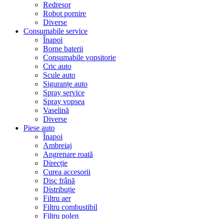
Redresor
Robot pornire
Diverse
Consumabile service
Înapoi
Borne baterii
Consumabile vopsitorie
Cric auto
Scule auto
Siguranțe auto
Spray service
Spray vopsea
Vaselină
Diverse
Piese auto
Înapoi
Ambreiaj
Angrenare roată
Direcție
Curea accesorii
Disc frână
Distribuție
Filtru aer
Filtru combustibil
Filtru polen