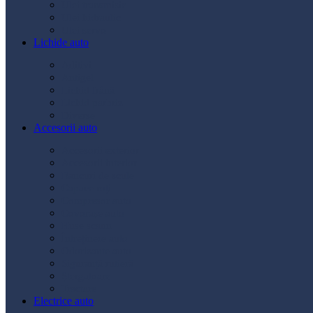
Ulei transmisie
Ulei hidraulic
Ulei servo
Lichide auto
Aditivi
Antigel
Lichid frână
Lichid parbriz
Diverse
Accesorii auto
Accesorii exterior
Accesorii interior
Bancuri de scule
Capace roți
Compresor auto
Covorașe auto
Huse scaun
Întreținere auto
Odorizante auto
Siguranță rutieră
Ștergatoare
Tractare
Electrice auto