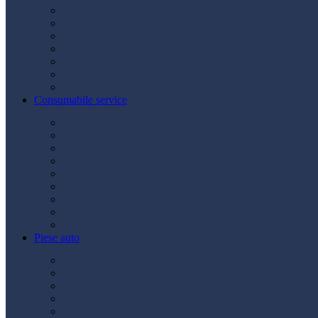
Acumulatori
Becuri
Cabluri curent
Claxon
Redresor
Robot pornire
Diverse
Consumabile service
Borne baterii
Consumabile vopsitorie
Cric auto
Scule auto
Siguranțe auto
Spray service
Spray vopsea
Vaselină
Diverse
Piese auto
Ambreiaj
Angrenare roată
Direcție
Curea accesorii
Disc frână