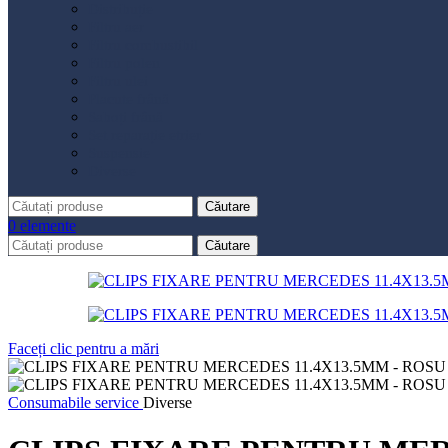
Distribuție
Filtru aer
Filtru combustibil
Filtru polen
Filtru ulei
Placute frână
Saboți frână
Set reparație etrier
Suspensie
Diverse
Căutare
0
elemente
Căutare
Faceți clic pentru a mări
Consumabile service
Diverse